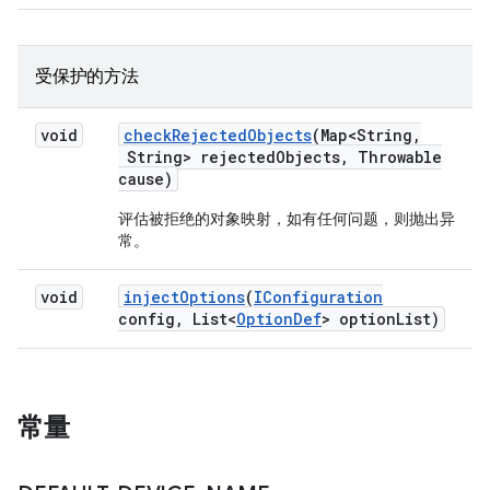
受保护的方法
void
check
Rejected
Objects
(Map<String
,
String> rejected
Objects
,
Throwable
cause)
评估被拒绝的对象映射，如有任何问题，则抛出异
常。
void
inject
Options
(
IConfiguration
config
,
List<
Option
Def
> option
List)
常量