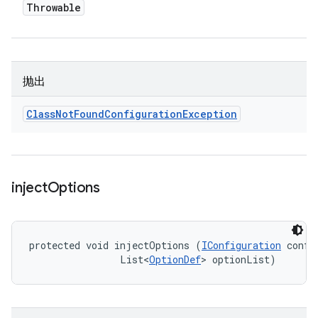
Throwable
抛出
Class
Not
Found
Configuration
Exception
inject
Options
protected void injectOptions (
IConfiguration
 config
                List<
OptionDef
> optionList)