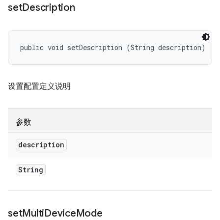
set
Description
public void setDescription (String description)
设置配置定义说明
参数
description
String
set
Multi
Device
Mode