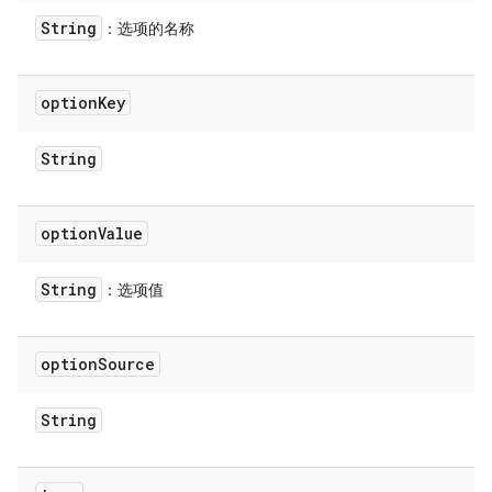
String
：选项的名称
option
Key
String
option
Value
String
：选项值
option
Source
String