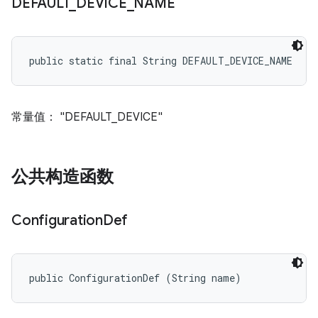
DEFAULT
_
DEVICE
_
NAME
public static final String DEFAULT_DEVICE_NAME
常量值： "DEFAULT_DEVICE"
公共构造函数
Configuration
Def
public ConfigurationDef (String name)