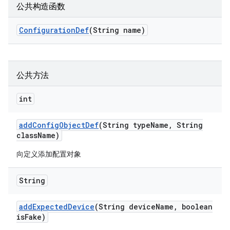
公共构造函数
Configuration
Def
(String name)
公共方法
int
add
Config
Object
Def
(String type
Name
,
String
class
Name)
向定义添加配置对象
String
add
Expected
Device
(String device
Name
,
boolean
is
Fake)