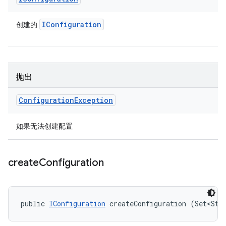
IConfiguration
创建的
抛出
Configuration
Exception
如果无法创建配置
create
Configuration
public 
IConfiguration
 createConfiguration (Set<Str