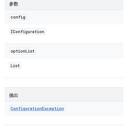
参数
config
IConfiguration
option
List
List
抛出
Configuration
Exception