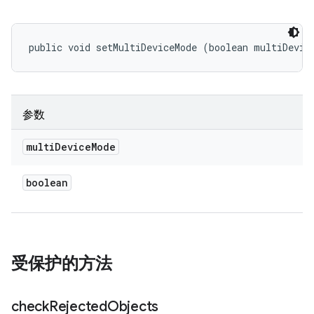
public void setMultiDeviceMode (boolean multiDevic
参数
multi
Device
Mode
boolean
受保护的方法
check
Rejected
Objects