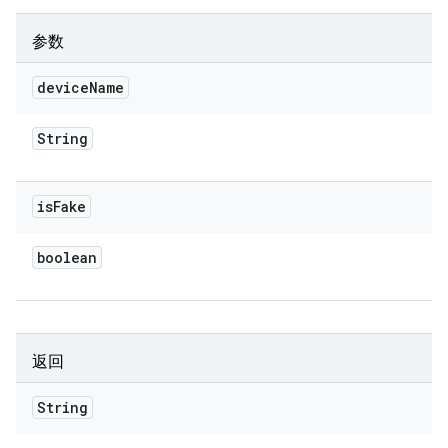
参数
device
Name
String
is
Fake
boolean
返回
String