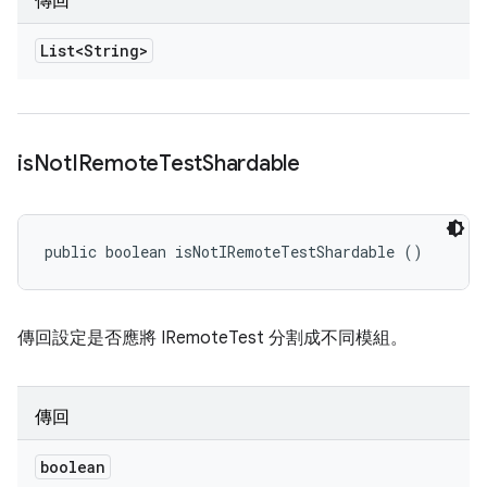
傳回
List<String>
is
Not
IRemote
Test
Shardable
public boolean isNotIRemoteTestShardable ()
傳回設定是否應將 IRemoteTest 分割成不同模組。
傳回
boolean