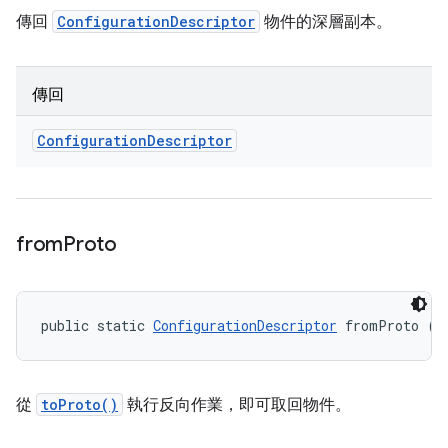
傳回
ConfigurationDescriptor
物件的深層副本。
傳回
Configuration
Descriptor
from
Proto
public static 
ConfigurationDescriptor
 fromProto (C
從
toProto()
執行反向作業，即可取回物件。