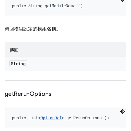
public String getModuleName ()
傳回模組設定的模組名稱。
傳回
String
get
Rerun
Options
public List<
OptionDef
> getRerunOptions ()