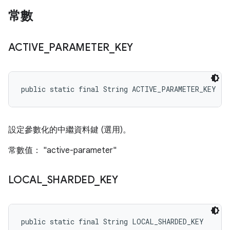
常數
ACTIVE
_
PARAMETER
_
KEY
public static final String ACTIVE_PARAMETER_KEY
設定參數化的中繼資料鍵 (選用)。
常數值： "active-parameter"
LOCAL
_
SHARDED
_
KEY
public static final String LOCAL_SHARDED_KEY