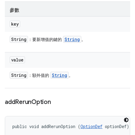
參數
key
String
String
：要新增值的鍵的
。
value
String
String
：額外值的
。
add
Rerun
Option
public void addRerunOption (
OptionDef
 optionDef)