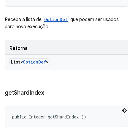
Receba a lista de
OptionDef
que podem ser usados
para nova execução.
Retorna
List<
Option
Def
>
get
Shard
Index
public Integer getShardIndex ()