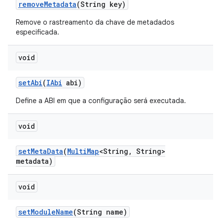
remove
Metadata
(String key)
Remove o rastreamento da chave de metadados
especificada.
void
set
Abi
(
IAbi
abi)
Define a ABI em que a configuração será executada.
void
set
Meta
Data
(
Multi
Map
<String
,
String>
metadata)
void
set
Module
Name
(String name)