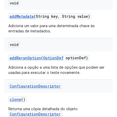
void
add
Metadata
(String key
,
String value)
Adiciona um valor para uma determinada chave às
entradas de metadados.
void
add
Rerun
Option
(
Option
Def
option
Def)
Adiciona a opção a uma lista de opções que podem ser
usadas para executar o teste novamente.
Configuration
Descriptor
clone
()
Retorna uma cópia detalhada do objeto
ConfigurationDescriptor
.