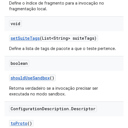
Define o índice de fragmento para a invocação no
fragmentação local.
void
set
Suite
Tags
(List<String> suite
Tags)
Define a lista de tags de pacote a que o teste pertence.
boolean
should
Use
Sandbox
()
Retorna verdadeiro se a invocação precisar ser
executada no modo sandbox.
Configuration
Description
.
Descriptor
to
Proto
()