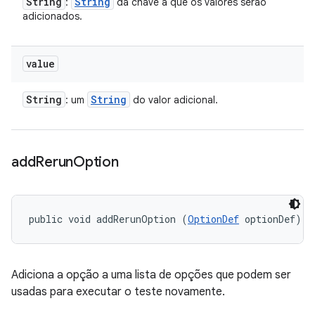
String
String
:
da chave a que os valores serão
adicionados.
value
String
String
: um
do valor adicional.
add
Rerun
Option
public void addRerunOption (
OptionDef
 optionDef)
Adiciona a opção a uma lista de opções que podem ser
usadas para executar o teste novamente.