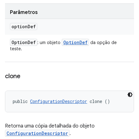
Parâmetros
option
Def
Option
Def
Option
Def
: um objeto
da opção de
teste.
clone
public 
ConfigurationDescriptor
 clone ()
Retorna uma cópia detalhada do objeto
ConfigurationDescriptor
.