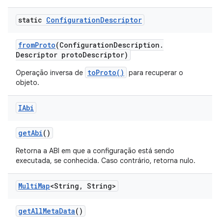
static
Configuration
Descriptor
from
Proto
(Configuration
Description
.
Descriptor proto
Descriptor)
toProto()
Operação inversa de
para recuperar o
objeto.
IAbi
get
Abi
()
Retorna a ABI em que a configuração está sendo
executada, se conhecida. Caso contrário, retorna nulo.
Multi
Map
<String
,
String>
get
All
Meta
Data
()