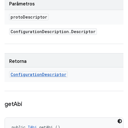
Parâmetros
proto
Descriptor
Configuration
Description
.
Descriptor
Retorna
Configuration
Descriptor
get
Abi
public 
IAbi
 getAbi ()