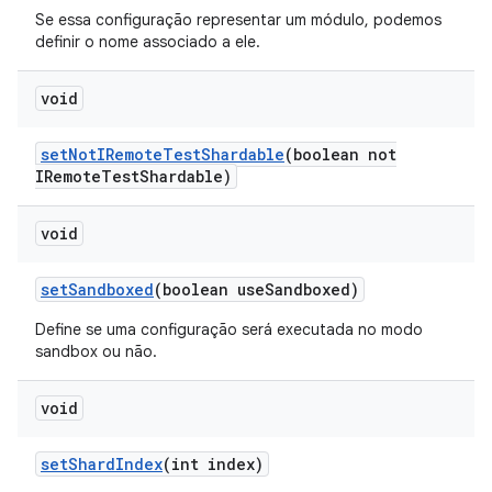
Se essa configuração representar um módulo, podemos
definir o nome associado a ele.
void
set
Not
IRemote
Test
Shardable
(boolean not
IRemote
Test
Shardable)
void
set
Sandboxed
(boolean use
Sandboxed)
Define se uma configuração será executada no modo
sandbox ou não.
void
set
Shard
Index
(int index)