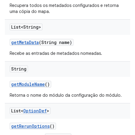
Recupera todos os metadados configurados e retorna
uma cópia do mapa.
List<String>
get
Meta
Data
(String name)
Recebe as entradas de metadados nomeadas.
String
get
Module
Name
()
Retorna o nome do módulo da configuração do módulo.
List<
Option
Def
>
get
Rerun
Options
()