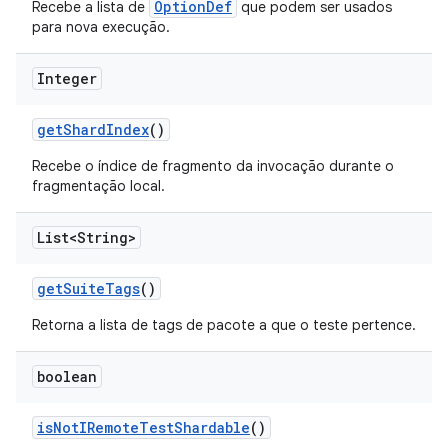
OptionDef
Recebe a lista de
que podem ser usados
para nova execução.
Integer
get
Shard
Index
()
Recebe o índice de fragmento da invocação durante o
fragmentação local.
List<String>
get
Suite
Tags
()
Retorna a lista de tags de pacote a que o teste pertence.
boolean
is
Not
IRemote
Test
Shardable
()