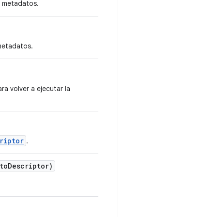
e metadatos.
metadatos.
a volver a ejecutar la
riptor
.
to
Descriptor)