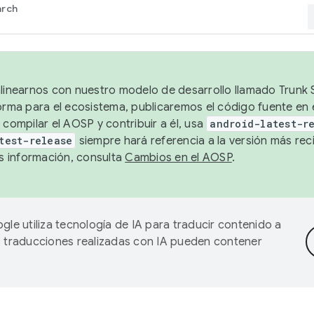
arch
alinearnos con nuestro modelo de desarrollo llamado Trunk S
forma para el ecosistema, publicaremos el código fuente en
 compilar el AOSP y contribuir a él, usa
android-latest-r
test-release
siempre hará referencia a la versión más reci
 información, consulta
Cambios en el AOSP
.
gle utiliza tecnología de IA para traducir contenido a
as traducciones realizadas con IA pueden contener