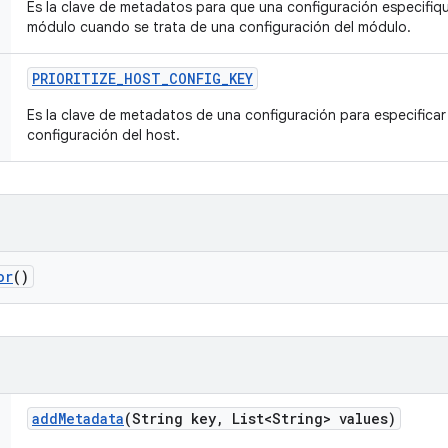
Es la clave de metadatos para que una configuración especifique
módulo cuando se trata de una configuración del módulo.
PRIORITIZE
_
HOST
_
CONFIG
_
KEY
Es la clave de metadatos de una configuración para especificar s
configuración del host.
or
()
add
Metadata
(String key
,
List<String> values)