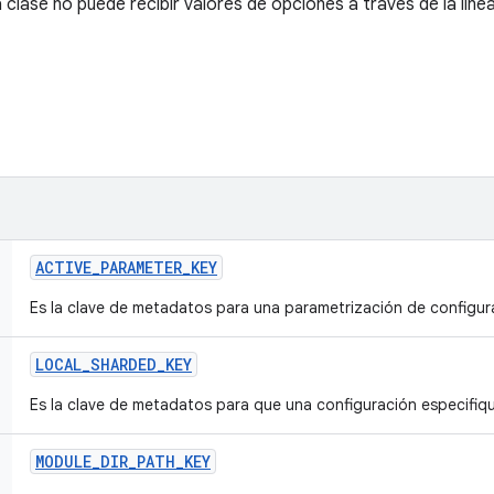
clase no puede recibir valores de opciones a través de la lín
ACTIVE
_
PARAMETER
_
KEY
Es la clave de metadatos para una parametrización de configura
LOCAL
_
SHARDED
_
KEY
Es la clave de metadatos para que una configuración especifiq
MODULE
_
DIR
_
PATH
_
KEY