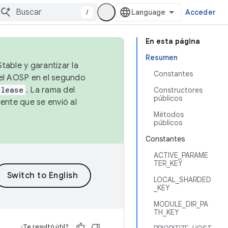
/
Acceder
En esta página
Resumen
table y garantizar la
Constantes
 el AOSP en el segundo
elease
. La rama del
Constructores
públicos
ente que se envió al
Métodos
públicos
Constantes
ACTIVE_PARAME
TER_KEY
LOCAL_SHARDED
_KEY
MODULE_DIR_PA
TH_KEY
¿Te resultó útil?