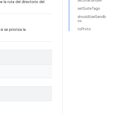
setShardIndex
 la ruta del directorio del
setSuiteTags
shouldUseSandb
ox
toProto
i se prioriza la