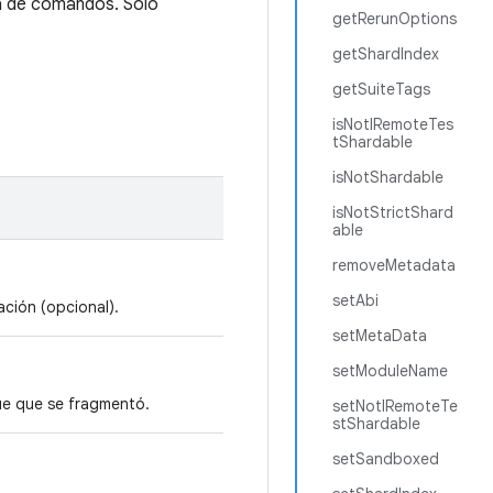
ea de comandos. Solo
getRerunOptions
getShardIndex
getSuiteTags
isNotIRemoteTes
tShardable
isNotShardable
isNotStrictShard
able
removeMetadata
setAbi
ción (opcional).
setMetaData
setModuleName
ue que se fragmentó.
setNotIRemoteTe
stShardable
setSandboxed