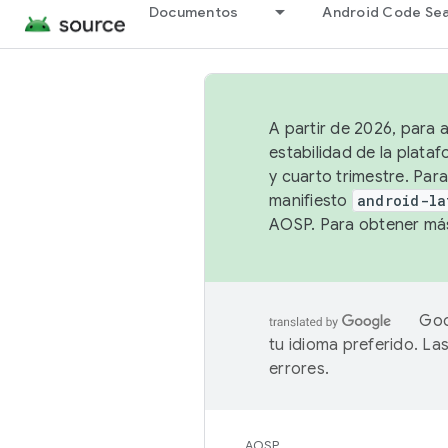
Documentos
Android Code Se
A partir de 2026, para 
estabilidad de la plata
y cuarto trimestre. Para
manifiesto
android-la
AOSP. Para obtener más
Goo
tu idioma preferido. L
errores.
AOSP