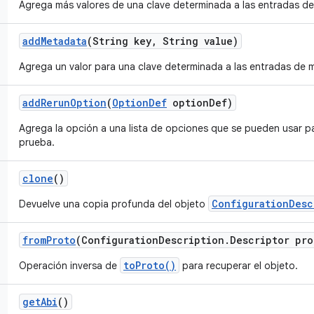
Agrega más valores de una clave determinada a las entradas d
add
Metadata
(String key
,
String value)
Agrega un valor para una clave determinada a las entradas de 
add
Rerun
Option
(
Option
Def
option
Def)
Agrega la opción a una lista de opciones que se pueden usar par
prueba.
clone
()
ConfigurationDesc
Devuelve una copia profunda del objeto
from
Proto
(Configuration
Description
.
Descriptor pro
toProto()
Operación inversa de
para recuperar el objeto.
get
Abi
()