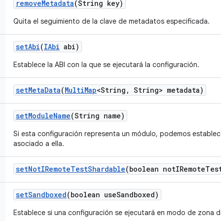
remove
Metadata
(String key)
Quita el seguimiento de la clave de metadatos especificada.
set
Abi
(
IAbi
abi)
Establece la ABI con la que se ejecutará la configuración.
set
Meta
Data
(
Multi
Map
<String
,
String> metadata)
set
Module
Name
(String name)
Si esta configuración representa un módulo, podemos establec
asociado a ella.
set
Not
IRemote
Test
Shardable
(boolean not
IRemote
Tes
set
Sandboxed
(boolean use
Sandboxed)
Establece si una configuración se ejecutará en modo de zona d