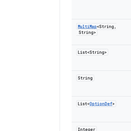
Multi
Map
<String
,
String>
List<String>
String
List<
Option
Def
>
Integer