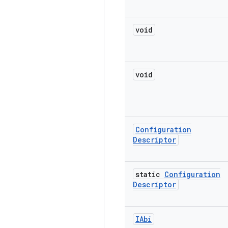
void
void
Configuration
Descriptor
static
Configuration
Descriptor
IAbi