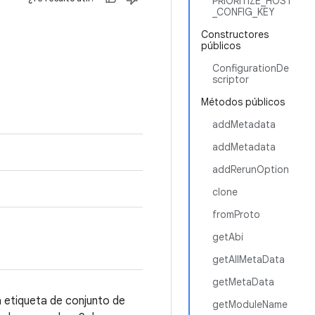
PRIORITIZE_HOST
_CONFIG_KEY
Constructores
públicos
ConfigurationDe
scriptor
Métodos públicos
addMetadata
addMetadata
addRerunOption
clone
fromProto
getAbi
getAllMetaData
getMetaData
a etiqueta de conjunto de
getModuleName