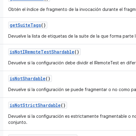
Obtén el índice de fragmento de la invocación durante el fragm
get
Suite
Tags
()
Devuelve la lista de etiquetas de la suite de la que forma parte 
is
Not
IRemote
Test
Shardable
()
Devuelve si la configuración debe dividir el IRemoteTest en dif
is
Not
Shardable
()
Devuelve si la configuración se puede fragmentar o no como pa
is
Not
Strict
Shardable
()
Devuelve si la configuración es estrictamente fragmentable o 
conjunto.