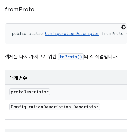
from
Proto
public static 
ConfigurationDescriptor
 fromProto (C
객체를 다시 가져오기 위한
toProto()
의 역 작업입니다.
매개변수
proto
Descriptor
Configuration
Description
.
Descriptor