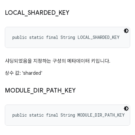
LOCAL
_
SHARDED
_
KEY
public static final String LOCAL_SHARDED_KEY
샤딩되었음을 지정하는 구성의 메타데이터 키입니다.
상수 값: 'sharded'
MODULE
_
DIR
_
PATH
_
KEY
public static final String MODULE_DIR_PATH_KEY