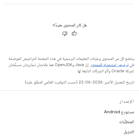
هل كان المحتوى مفيدًا؟
يخضع كل من المحتوى وعيّنات التعليمات البرمجية في هذه الصفحة للتراخيص الموضحّة
في
ترخيص استخدام المحتوى
. إنّ Java وOpenJDK هما علامتان تجاريتان مسجَّلتان
لشركة Oracle و/أو الشركات التابعة لها.
تاريخ التعديل الأخير: 2026-06-22 (حسب التوقيت العالمي المتفَّق عليه)
الإصدار
مستودع Android
المتطلّبات
التنزيل