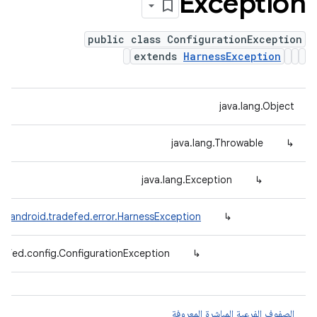
Exception
public class ConfigurationException
extends
HarnessException
java.lang.Object
java.lang.Throwable
↳
java.lang.Exception
↳
m.android.tradefed.error.HarnessException
↳
defed.config.ConfigurationException
↳
الصفوف الفرعية المباشرة المعروفة