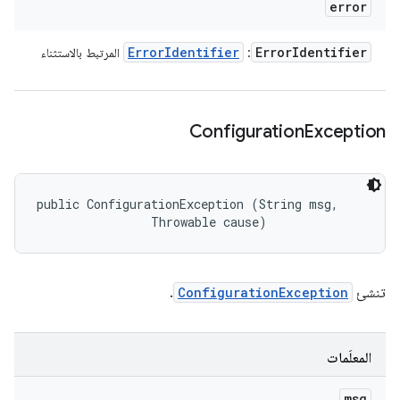
error
Error
Identifier
Error
Identifier
:
المرتبط بالاستثناء
Configuration
Exception
public ConfigurationException (String msg, 

                Throwable cause)
تنشئ
ConfigurationException
.
المعلَمات
msg