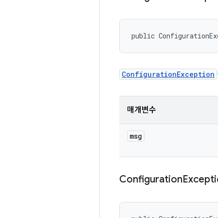
public ConfigurationEx
ConfigurationException
매개변수
msg
Configuration
Except