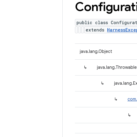
Configurat
public class Configura
extends
HarnessExce
java.lang.Object
↳
java.lang.Throwable
↳
java.lang.E
↳
com.
↳