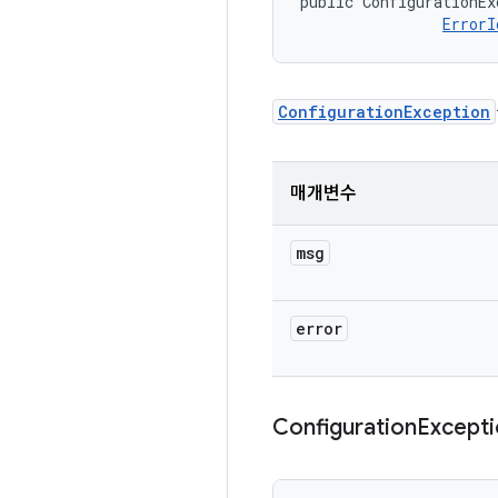
public ConfigurationEx
ErrorI
ConfigurationException
매개변수
msg
error
Configuration
Except