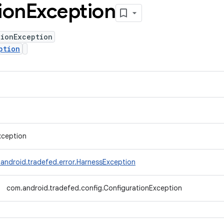
ion
Exception
tionException
ption
xception
android.tradefed.error.HarnessException
com.android.tradefed.config.ConfigurationException