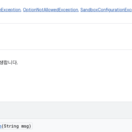
nException
,
OptionNotAllowedException
,
SandboxConfigurationExc
발생합니다.
n
(String msg)