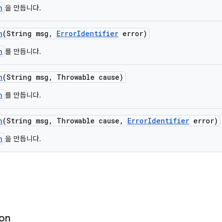
n
을 만듭니다.
n
(String msg
,
Error
Identifier
error)
n
를 만듭니다.
n
(String msg
,
Throwable cause)
n
를 만듭니다.
n
(String msg
,
Throwable cause
,
Error
Identifier
error)
n
을 만듭니다.
ion