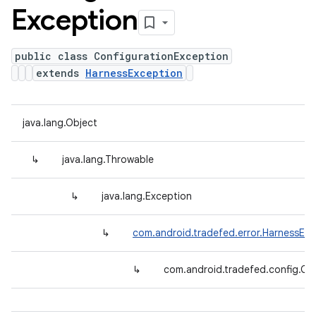
Exception
public class ConfigurationException
extends
HarnessException
java.lang.Object
↳
java.lang.Throwable
↳
java.lang.Exception
↳
com.android.tradefed.error.HarnessExc
↳
com.android.tradefed.config.Co