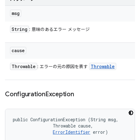
msg
String
: 意味のあるエラー メッセージ
cause
Throwable
Throwable
: エラーの元の原因を表す
Configuration
Exception
public ConfigurationException (String msg, 

                Throwable cause, 

ErrorIdentifier
 error)