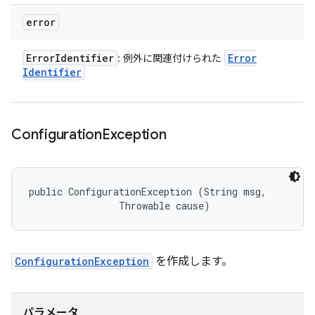
error
Error
Identifier
Error
: 例外に関連付けられた
Identifier
Configuration
Exception
public ConfigurationException (String msg, 

                Throwable cause)
ConfigurationException
を作成します。
パラメータ