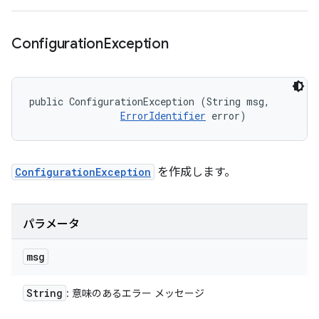
Configuration
Exception
public ConfigurationException (String msg, 

ErrorIdentifier
 error)
ConfigurationException
を作成します。
パラメータ
msg
String
: 意味のあるエラー メッセージ