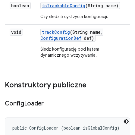
boolean
is
Trackable
Config
(String name)
Czy śledzić cykl życia konfiguracji.
void
track
Config
(String name
,
Configuration
Def
def)
Śledź konfigurację pod kątem
dynamicznego wczytywania.
Konstruktory publiczne
Config
Loader
public ConfigLoader (boolean isGlobalConfig)