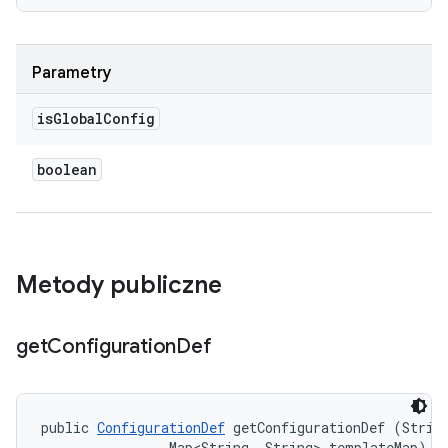
Parametry
is
Global
Config
boolean
Metody publiczne
get
Configuration
Def
public 
ConfigurationDef
 getConfigurationDef (String
                Map<String, String> templateMap)