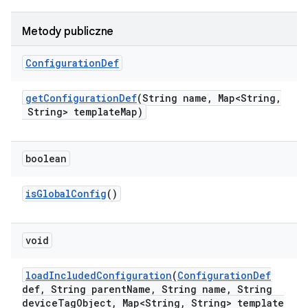
Metody publiczne
Configuration
Def
get
Configuration
Def
(String name
,
Map<String
,
String> template
Map)
boolean
is
Global
Config
()
void
load
Included
Configuration
(
Configuration
Def
def
,
String parent
Name
,
String name
,
String
device
Tag
Object
,
Map<String
,
String> template