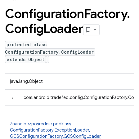
Configuration
Factory
.
Config
Loader
protected class
ConfigurationFactory.ConfigLoader
extends Object
java.lang.Object
↳
com.android.tradefed.config.ConfigurationFactory.Conf
Znane bezpośrednie podklasy
ConfigurationFactory.ExceptionLoader
,
GCSConfigurationFactory.GCSConfigLoader