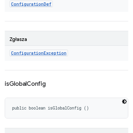
Configuration
Def
Zgłasza
Configuration
Exception
is
Global
Config
public boolean isGlobalConfig ()