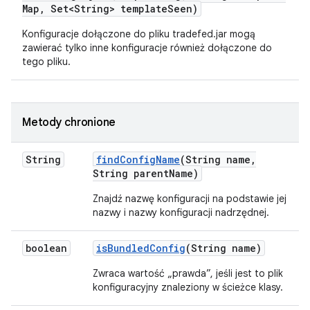
Map
,
Set<String> template
Seen)
Konfiguracje dołączone do pliku tradefed.jar mogą
zawierać tylko inne konfiguracje również dołączone do
tego pliku.
Metody chronione
String
find
Config
Name
(String name
,
String parent
Name)
Znajdź nazwę konfiguracji na podstawie jej
nazwy i nazwy konfiguracji nadrzędnej.
boolean
is
Bundled
Config
(String name)
Zwraca wartość „prawda”, jeśli jest to plik
konfiguracyjny znaleziony w ścieżce klasy.