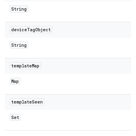
String
device
Tag
Object
String
template
Map
Map
template
Seen
Set