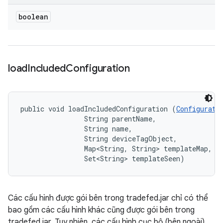
boolean
load
Included
Configuration
public void loadIncludedConfiguration (
Configurati
                String parentName, 

                String name, 

                String deviceTagObject, 

                Map<String, String> templateMap, 

                Set<String> templateSeen)
Các cấu hình được gói bên trong tradefed.jar chỉ có thể
bao gồm các cấu hình khác cũng được gói bên trong
tradefed.jar. Tuy nhiên, các cấu hình cục bộ (bên ngoài)