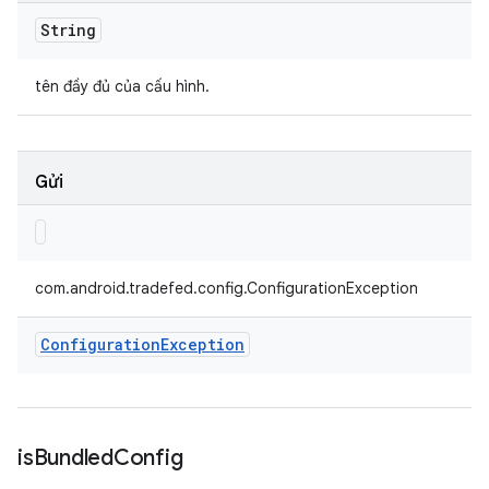
String
tên đầy đủ của cấu hình.
Gửi
com.android.tradefed.config.ConfigurationException
Configuration
Exception
is
Bundled
Config