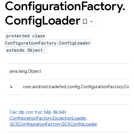
Configuration
Factory
.
Config
Loader
protected class
ConfigurationFactory.ConfigLoader
extends Object
java.lang.Object
↳
com.android.tradefed.config.ConfigurationFactory.Conf
Các lớp con trực tiếp đã biết
ConfigurationFactory.ExceptionLoader
,
GCSConfigurationFactory.GCSConfigLoader