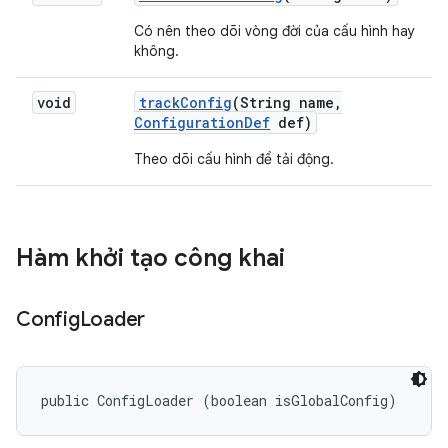
Có nên theo dõi vòng đời của cấu hình hay
không.
void
track
Config
(String name
,
Configuration
Def
def)
Theo dõi cấu hình để tải động.
Hàm khởi tạo công khai
Config
Loader
public ConfigLoader (boolean isGlobalConfig)