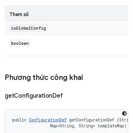
Tham số
is
Global
Config
boolean
Phương thức công khai
get
Configuration
Def
public 
ConfigurationDef
 getConfigurationDef (String
                Map<String, String> templateMap)