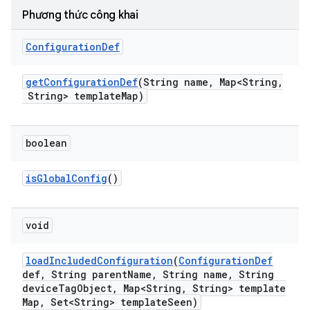
Phương thức công khai
Configuration
Def
get
Configuration
Def
(String name
,
Map<String
,
String> template
Map)
boolean
is
Global
Config
()
void
load
Included
Configuration
(
Configuration
Def
def
,
String parent
Name
,
String name
,
String
device
Tag
Object
,
Map<String
,
String> template
Map
,
Set<String> template
Seen)