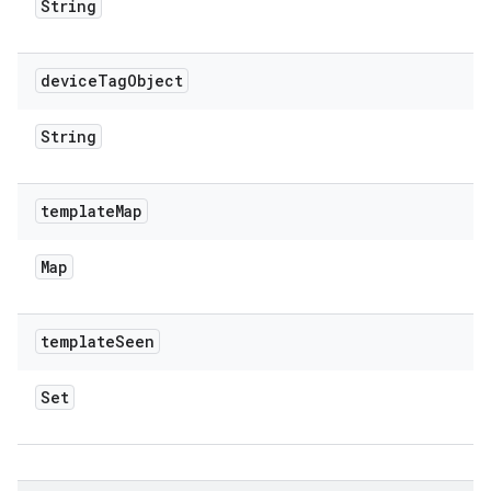
String
device
Tag
Object
String
template
Map
Map
template
Seen
Set