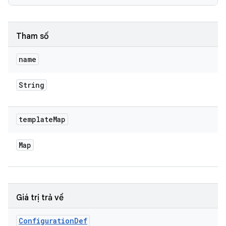
Tham số
name
String
template
Map
Map
Giá trị trả về
Configuration
Def