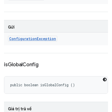
Gửi
Configuration
Exception
is
Global
Config
public boolean isGlobalConfig ()
Giá trị trả về