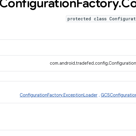
Configuration
Factory
.
Co
protected class Configurat
com.android.tradefed.config.Configuratio
ConfigurationFactory.ExceptionLoader
،
GCSConfiguratio