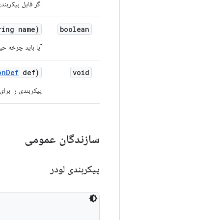
اگر فایل پیکربندی درون classpath باشد، مقدار
ing name)
boolean
آیا باید چرخه حی
on
Def
def)
void
پیکربندی را برای
سازندگان عمومی
پیکربندی لودر