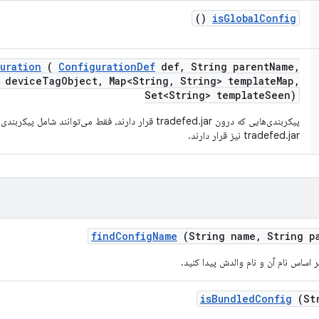
()
is
Global
Config
uration
(
Configuration
Def
def
,
String parent
Name
,
 device
Tag
Object
,
Map<String
,
String> template
Map
,
Set<String> template
Seen)
پیکربندی‌هایی که درون tradefed.jar قرار دارند، فقط می‌توانند 
tradefed.jar نیز قرار دارند.
find
Config
Name
(String name
,
String p
ر اساس نام آن و نام والدش پیدا کنید.
is
Bundled
Config
(Str