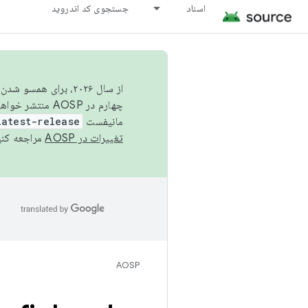
اسناد
جستجوی کد اندروید
از سال ۲۰۲۶، برای ه
چهارم در AOSP منتشر خواهیم کرد. برای ساخت و مشارکت در AOSP،
مانیفست
latest-release
تغییرات در AOSP
مراجعه کنی
ا
AOSP