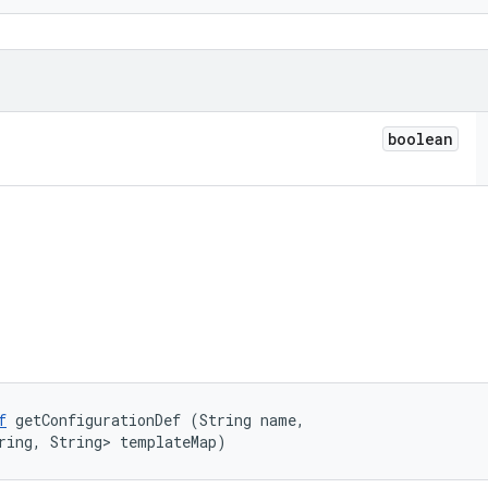
boolean
f
 getConfigurationDef (String name, 

ring, String> templateMap)