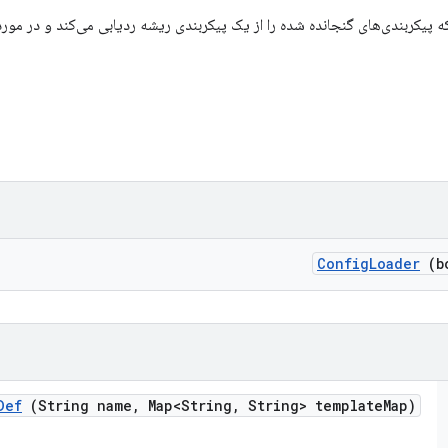
اده‌سازی IConfigDefLoader که پیکربندی‌های گنجانده شده را از یک پیکربندی ریشه ردیابی می‌کند و 
Config
Loader
(bo
Def
(String name
,
Map<String
,
String> template
Map)