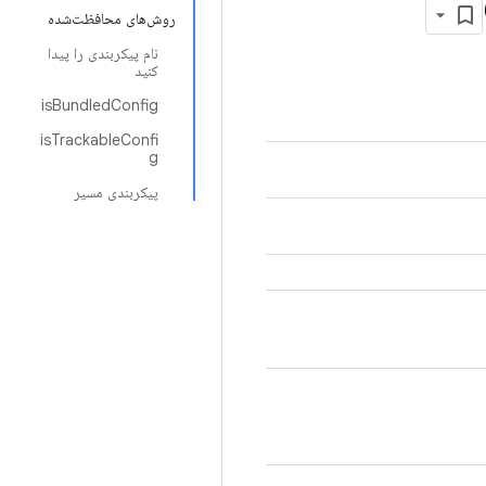
روش‌های محافظت‌شده
نام پیکربندی را پیدا
کنید
isBundledConfig
isTrackableConfi
g
پیکربندی مسیر