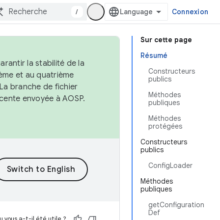
/
Connexion
Sur cette page
Résumé
antir la stabilité de la
Constructeurs
ème et au quatrième
publics
 La branche de fichier
Méthodes
récente envoyée à AOSP.
publiques
Méthodes
protégées
Constructeurs
publics
ConfigLoader
Méthodes
publiques
getConfiguration
Def
 vous a-t-il été utile ?