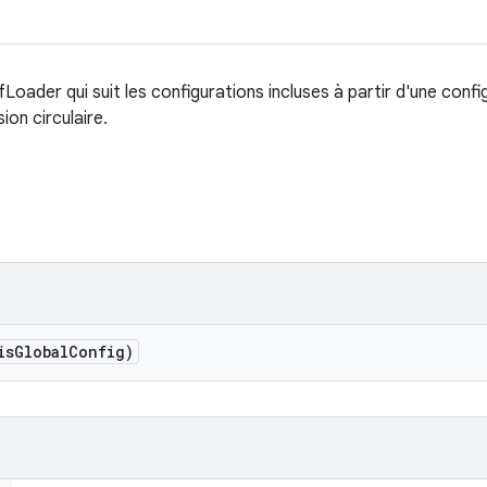
oader qui suit les configurations incluses à partir d'une confi
ion circulaire.
is
Global
Config)