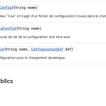
Config
(String name)
leur "true" s'il s'agit d'un fichier de configuration trouvé dans le che
le
Config
(String name)
 cycle de vie de la configuration doit être suivi.
ig
(String name
,
Configuration
Def
def)
nfiguration pour le chargement dynamique.
blics