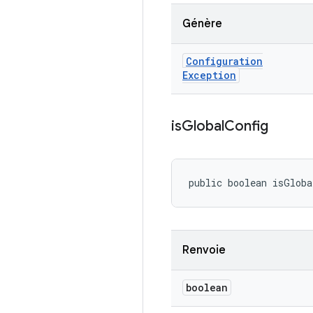
Génère
Configuration
Exception
is
Global
Config
public boolean isGlob
Renvoie
boolean