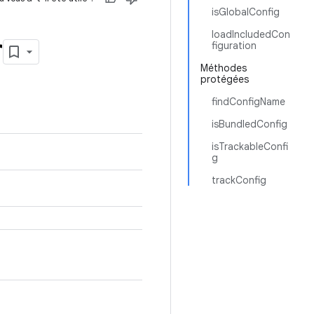
isGlobalConfig
loadIncludedCon
r
figuration
Méthodes
protégées
findConfigName
isBundledConfig
isTrackableConfi
g
trackConfig