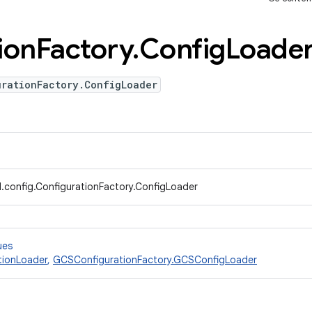
ion
Factory
.
Config
Loade
urationFactory.ConfigLoader
.config.ConfigurationFactory.ConfigLoader
ues
tionLoader
,
GCSConfigurationFactory.GCSConfigLoader