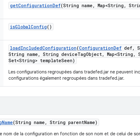
get
Configuration
Def
(String name
,
Map<String
,
Stri
is
Global
Config
()
load
Included
Configuration
(
Configuration
Def
def
,
S
String name
,
String device
Tag
Object
,
Map<String
,
S
Set<String> template
Seen)
Les configurations regroupées dans tradefed.jar ne peuvent inc
configurations également regroupées dans tradefed.jar.
g
Name
(String name
,
String parent
Name)
e nom de la configuration en fonction de son nom et de celui de so