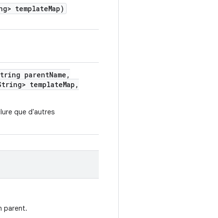
ng> template
Map)
tring parent
Name
,
tring> template
Map
,
lure que d'autres
n parent.