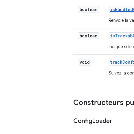
boolean
is
Bundled
Renvoie la va
boolean
is
Trackab
Indique si le
void
track
Conf
Suivez la co
Constructeurs pu
Config
Loader