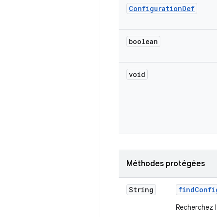
Configuration
Def
boolean
void
Méthodes protégées
String
find
Confi
Recherchez l