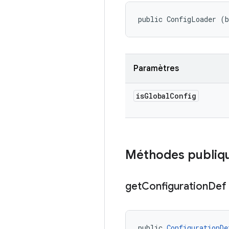
public ConfigLoader (b
Paramètres
is
Global
Config
Méthodes publiq
get
Configuration
Def
public 
ConfigurationDe