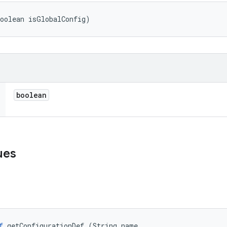
oolean isGlobalConfig)
boolean
ues
f
 getConfigurationDef (String name, 
