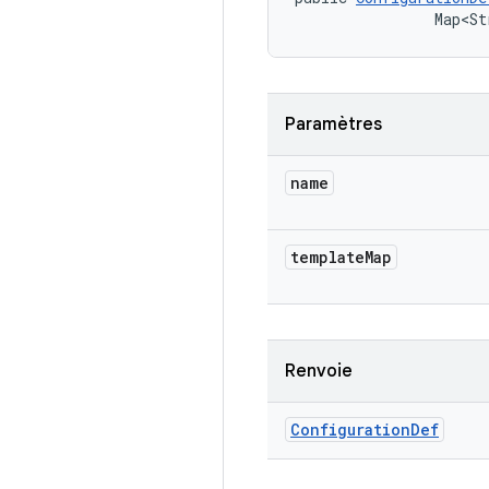
                Map<St
Paramètres
name
template
Map
Renvoie
Configuration
Def