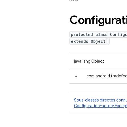
Configurat
protected class Config
extends Object
java.lang.Object
↳
com.android.tradefed
Sous-classes directes conn
ConfigurationFactory.Excep