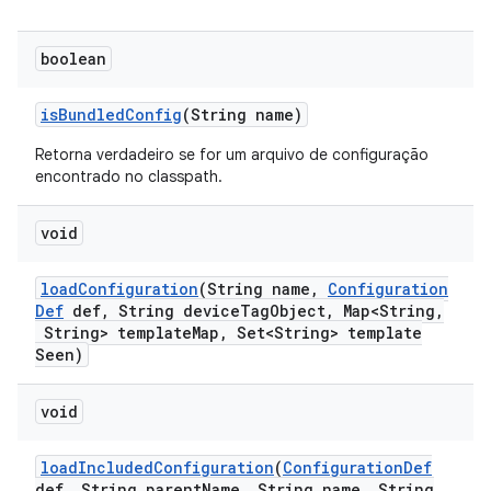
boolean
is
Bundled
Config
(String name)
Retorna verdadeiro se for um arquivo de configuração
encontrado no classpath.
void
load
Configuration
(String name
,
Configuration
Def
def
,
String device
Tag
Object
,
Map<String
,
String> template
Map
,
Set<String> template
Seen)
void
load
Included
Configuration
(
Configuration
Def
def
,
String parent
Name
,
String name
,
String