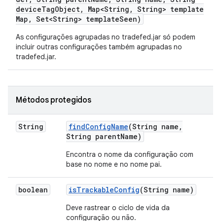
device
Tag
Object
,
Map<String
,
String> template
Map
,
Set<String> template
Seen)
As configurações agrupadas no tradefed.jar só podem
incluir outras configurações também agrupadas no
tradefed.jar.
Métodos protegidos
String
find
Config
Name
(String name
,
String parent
Name)
Encontra o nome da configuração com
base no nome e no nome pai.
boolean
is
Trackable
Config
(String name)
Deve rastrear o ciclo de vida da
configuração ou não.