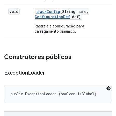
void
track
Config
(String name
,
Configuration
Def
def)
Rastreia a configuração para
carregamento dinâmico.
Construtores públicos
Exception
Loader
public ExceptionLoader (boolean isGlobal)