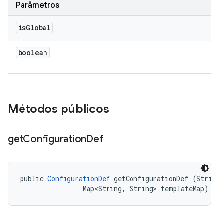
Parâmetros
is
Global
boolean
Métodos públicos
get
Configuration
Def
public 
ConfigurationDef
 getConfigurationDef (String
                Map<String, String> templateMap)