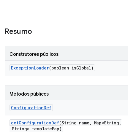
Resumo
Construtores públicos
Exception
Loader
(boolean is
Global)
Métodos públicos
Configuration
Def
get
Configuration
Def
(String name
,
Map<String
,
String> template
Map)