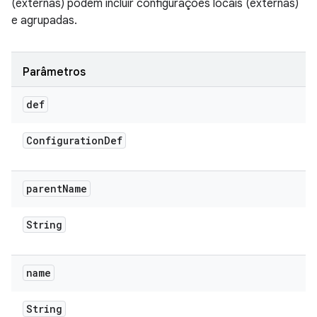
(externas) podem incluir configurações locais (externas)
e agrupadas.
Parâmetros
def
Configuration
Def
parent
Name
String
name
String