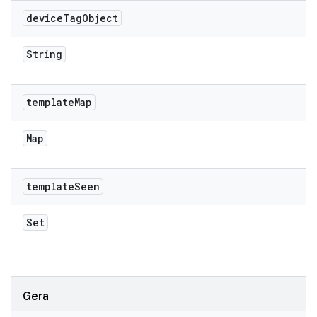
device
Tag
Object
String
template
Map
Map
template
Seen
Set
Gera