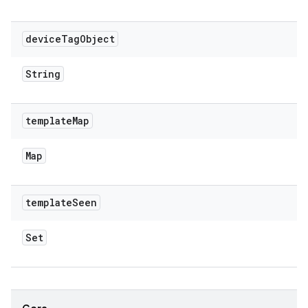
device
Tag
Object
String
template
Map
Map
template
Seen
Set