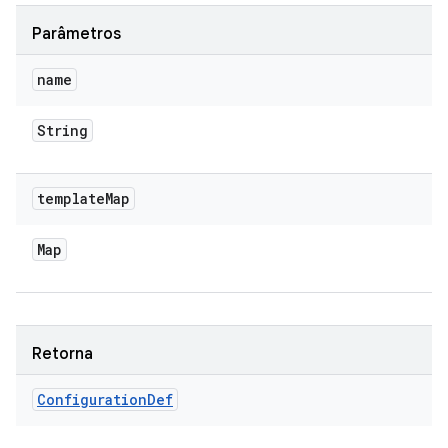
Parâmetros
name
String
template
Map
Map
Retorna
Configuration
Def