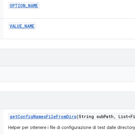
OPTION
_
NAME
VALUE
_
NAME
get
Config
Names
File
From
Dirs
(String sub
Path
,
List<Fi
Helper per ottenere i file di configurazione di test dalle director