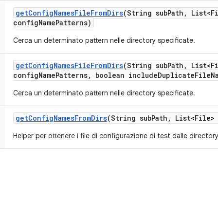
get
Config
Names
File
From
Dirs
(String sub
Path
,
List<Fi
config
Name
Patterns)
Cerca un determinato pattern nelle directory specificate.
get
Config
Names
File
From
Dirs
(String sub
Path
,
List<Fi
config
Name
Patterns
,
boolean include
Duplicate
File
N
Cerca un determinato pattern nelle directory specificate.
get
Config
Names
From
Dirs
(String sub
Path
,
List<File> 
Helper per ottenere i file di configurazione di test dalle director