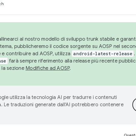
ch
llinearci al nostro modello di sviluppo trunk stabile e garantir
istema, pubblicheremo il codice sorgente su AOSP nel secon
 e contribuire ad AOSP, utilizza
android-latest-release
.
ase
farà sempre riferimento alla release più recente pubbli
a la sezione
Modifiche ad AOSP
.
gle utilizza la tecnologia AI per tradurre i contenuti
ta. Le traduzioni generate dall'AI potrebbero contenere
Questa