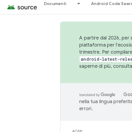
Documenti
Android Code Sear
A partire dal 2026, per a
piattaforma per l'ecos
trimestre. Per compilare
android-latest-rele
saperne di più, consult
Goo
nella tua lingua preferi
errori.
AOSP