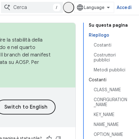
/
Accedi
Su questa pagina
Riepilogo
e la stabilità della
Costanti
do e nel quarto
 Il branch del manifest
Costruttori
pubblici
cata su AOSP. Per
Metodi pubblici
Costanti
CLASS_NAME
CONFIGURATION
_NAME
KEY_NAME
NAME_NAME
OPTION_NAME
 pagina è stata utile?