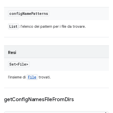
config
Name
Patterns
List
: l'elenco dei pattern per i file da trovare.
Resi
Set<File>
File
l'insieme di
trovati.
get
Config
Names
File
From
Dirs