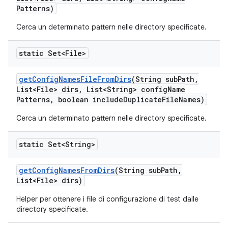
Patterns)
Cerca un determinato pattern nelle directory specificate.
static Set<File>
get
Config
Names
File
From
Dirs
(String sub
Path
,
List<File> dirs
,
List<String> config
Name
Patterns
,
boolean include
Duplicate
File
Names)
Cerca un determinato pattern nelle directory specificate.
static Set<String>
get
Config
Names
From
Dirs
(String sub
Path
,
List<File> dirs)
Helper per ottenere i file di configurazione di test dalle
directory specificate.