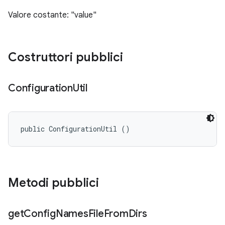
Valore costante: "value"
Costruttori pubblici
Configuration
Util
public ConfigurationUtil ()
Metodi pubblici
get
Config
Names
File
From
Dirs