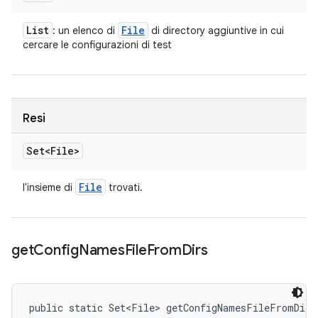
List
File
: un elenco di
di directory aggiuntive in cui
cercare le configurazioni di test
Resi
Set<File>
File
l'insieme di
trovati.
get
Config
Names
File
From
Dirs
public static Set<File> getConfigNamesFileFromDirs