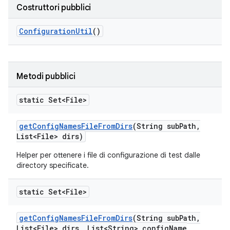
Costruttori pubblici
Configuration
Util
()
Metodi pubblici
static Set<File>
get
Config
Names
File
From
Dirs
(String sub
Path
,
List<File> dirs)
Helper per ottenere i file di configurazione di test dalle
directory specificate.
static Set<File>
get
Config
Names
File
From
Dirs
(String sub
Path
,
List<File> dirs
,
List<String> config
Name