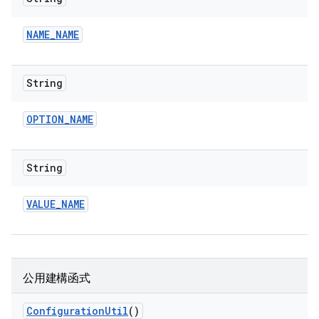
NAME
_
NAME
String
OPTION
_
NAME
String
VALUE
_
NAME
公用建構函式
Configuration
Util
()