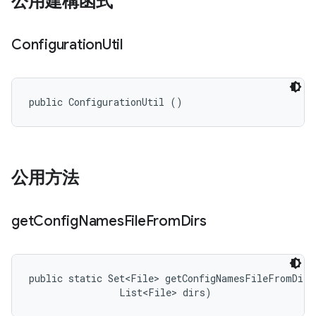
公用建構函式
Configuration
Util
public ConfigurationUtil ()
公用方法
get
Config
Names
File
From
Dirs
public static Set<File> getConfigNamesFileFromDirs
                List<File> dirs)