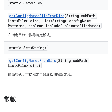
static Set<File>
get
Config
Names
File
From
Dirs
(String sub
Path
,
List<File> dirs
,
List<String> config
Name
Patterns
,
boolean include
Duplicate
File
Names)
在指定目錄中搜尋特定模式。
static Set<String>
get
Config
Names
From
Dirs
(String sub
Path
,
List<File> dirs)
輔助程式，可從指定目錄取得測試設定檔。
常數