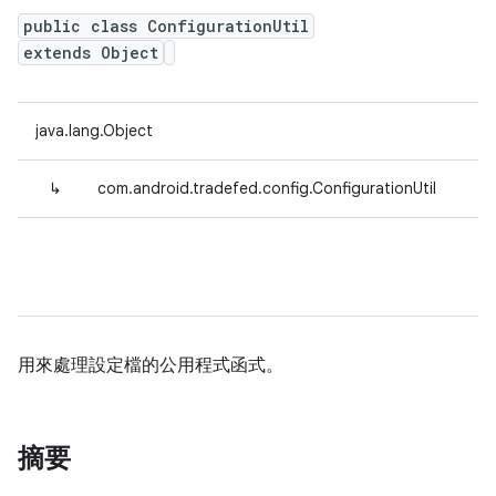
public class ConfigurationUtil
extends Object
java.lang.Object
↳
com.android.tradefed.config.ConfigurationUtil
用來處理設定檔的公用程式函式。
摘要