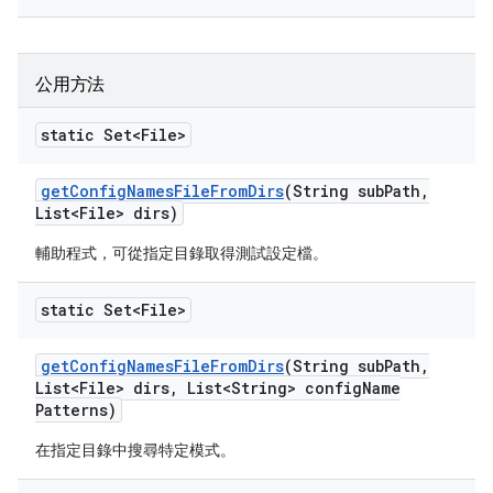
公用方法
static Set<File>
get
Config
Names
File
From
Dirs
(String sub
Path
,
List<File> dirs)
輔助程式，可從指定目錄取得測試設定檔。
static Set<File>
get
Config
Names
File
From
Dirs
(String sub
Path
,
List<File> dirs
,
List<String> config
Name
Patterns)
在指定目錄中搜尋特定模式。