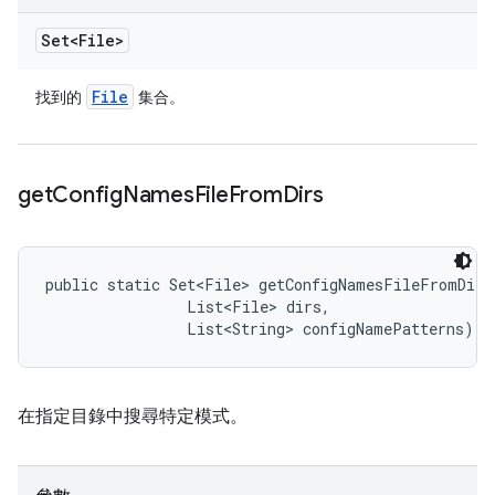
Set<File>
File
找到的
集合。
get
Config
Names
File
From
Dirs
public static Set<File> getConfigNamesFileFromDirs
                List<File> dirs, 

                List<String> configNamePatterns)
在指定目錄中搜尋特定模式。