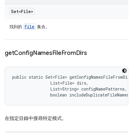
Set<File>
File
找到的
集合。
get
Config
Names
File
From
Dirs
public static Set<File> getConfigNamesFileFromDirs
                List<File> dirs, 

                List<String> configNamePatterns, 

                boolean includeDuplicateFileNames)
在指定目錄中搜尋特定模式。