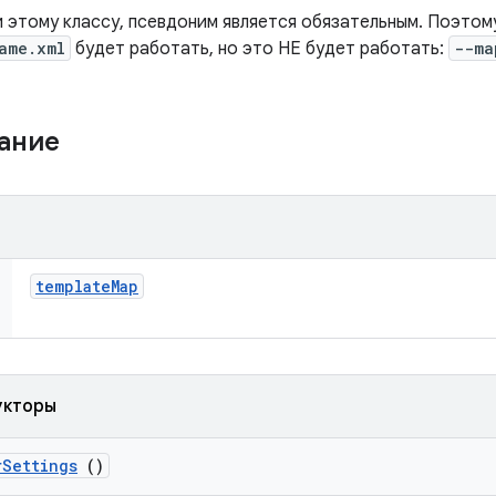
 этому классу, псевдоним является обязательным. Поэтом
ame.xml
будет работать, но это НЕ будет работать:
--ma
жание
template
Map
укторы
r
Settings
()