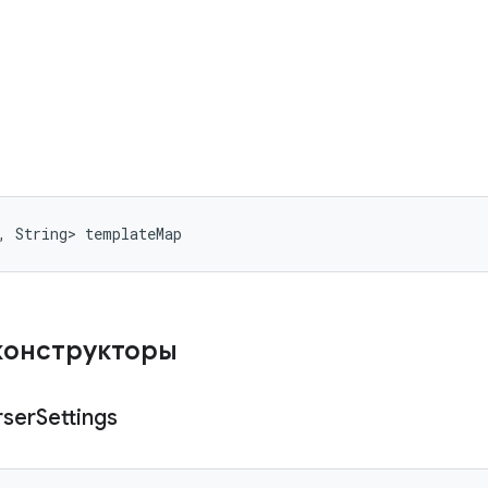
, String> templateMap
конструкторы
rser
Settings