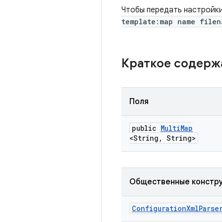
Чтобы передать настройки
template:map name filen
Краткое содер
Поля
public
Multi
Map
<String
,
String>
Общественные констр
Configuration
Xml
Parse