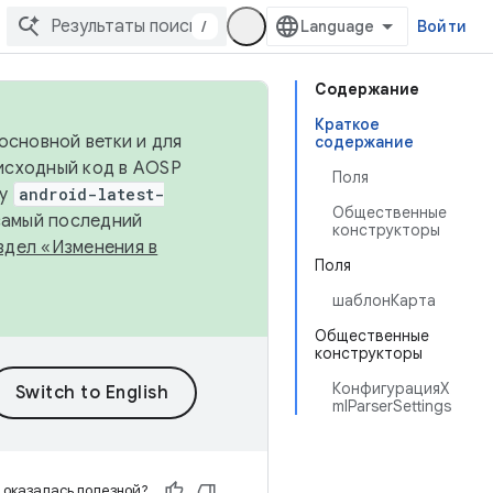
/
Войти
Содержание
Краткое
основной ветки и для
содержание
исходный код в AOSP
Поля
ку
android-latest-
Общественные
 самый последний
конструкторы
здел «Изменения в
Поля
шаблонКарта
Общественные
конструкторы
КонфигурацияX
mlParserSettings
 оказалась полезной?