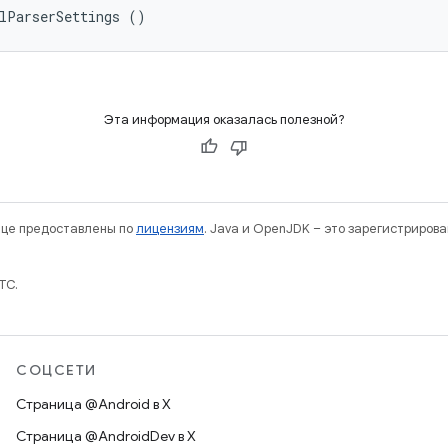
mlParserSettings ()
Эта информация оказалась полезной?
нице предоставлены по
лицензиям
. Java и OpenJDK – это зарегистриров
TC.
СОЦСЕТИ
Страница @Android в X
Страница @AndroidDev в X