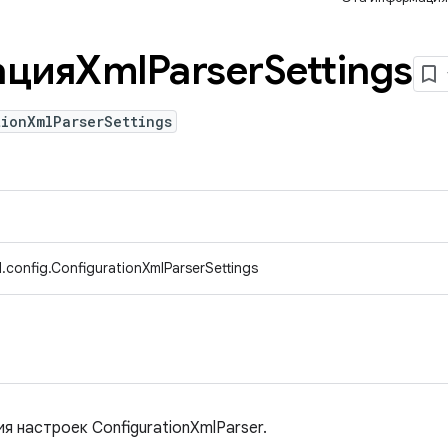
ацияXml
Parser
Settings
ionXmlParserSettings
.config.ConfigurationXmlParserSettings
я настроек ConfigurationXmlParser.