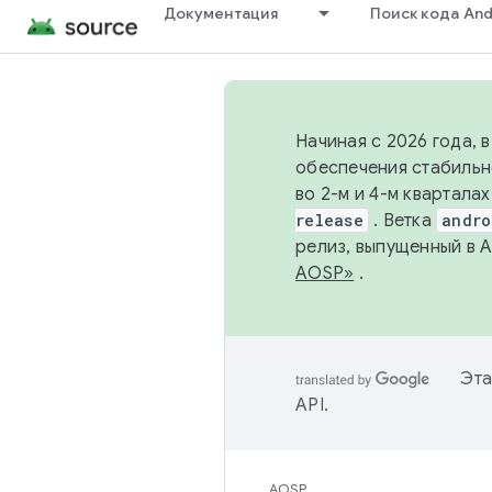
Документация
Поиск кода And
Начиная с 2026 года, 
обеспечения стабильн
во 2-м и 4-м квартала
release
. Ветка
andro
релиз, выпущенный в 
AOSP»
.
Эта
API
.
AOSP