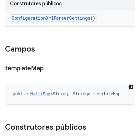
Construtores públicos
Configuration
Xml
Parser
Settings
()
Campos
template
Map
public 
MultiMap
<String, String> templateMap
Construtores públicos