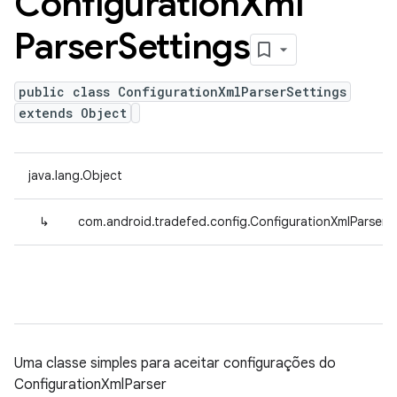
Configuration
Xml
Parser
Settings
public class ConfigurationXmlParserSettings
extends Object
java.lang.Object
↳
com.android.tradefed.config.ConfigurationXmlParserSe
Uma classe simples para aceitar configurações do
ConfigurationXmlParser