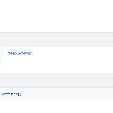
template
Map
r
Settings
()