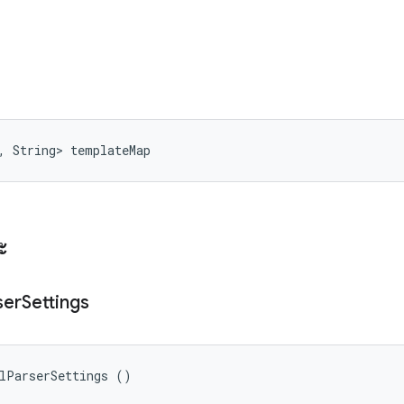
, String> templateMap
ะ
ser
Settings
mlParserSettings ()