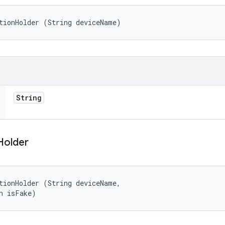
tionHolder (String deviceName)
String
Holder
tionHolder (String deviceName, 

n isFake)