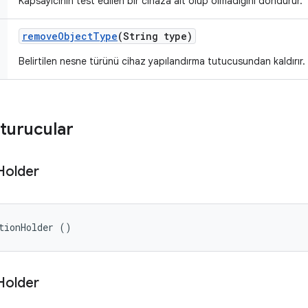
Kapsayıcının test edilen bir cihaza ait olup olmadığını döndürür.
remove
Object
Type
(String type)
Belirtilen nesne türünü cihaz yapılandırma tutucusundan kaldırır.
turucular
Holder
tionHolder ()
Holder