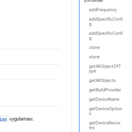
yöntemler
addFrequency
addSpecificConfi
g
addSpecificConfi
g
clone
clone
getAllObjectOfT
ype
getAllObjects
getBuildProvider
getDeviceName
getDeviceOption
s
ion
uygulaması.
getDeviceRecov
ery