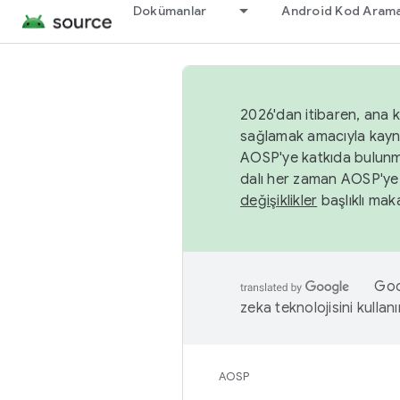
Dokümanlar
Android Kod Arama
2026'dan itibaren, ana k
sağlamak amacıyla kayn
AOSP'ye katkıda bulunm
dalı her zaman AOSP'ye 
değişiklikler
başlıklı maka
Goog
zeka teknolojisini kullanı
AOSP