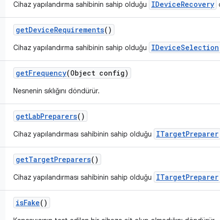
IDeviceRecovery
Cihaz yapılandırma sahibinin sahip olduğu
d
get
Device
Requirements
()
IDeviceSelection
Cihaz yapılandırma sahibinin sahip olduğu
get
Frequency
(Object config)
Nesnenin sıklığını döndürür.
get
Lab
Preparers
()
ITargetPreparer
Cihaz yapılandırması sahibinin sahip olduğu
get
Target
Preparers
()
ITargetPreparer
Cihaz yapılandırması sahibinin sahip olduğu
is
Fake
()