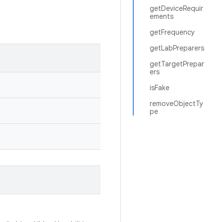
getDeviceRequir
ements
getFrequency
getLabPreparers
getTargetPrepar
ers
isFake
removeObjectTy
pe