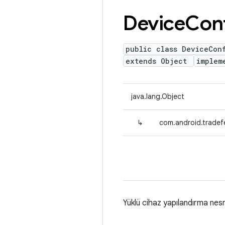
Device
Conf
public class DeviceCon
extends Object
implem
java.lang.Object
↳
com.android.tradef
Yüklü cihaz yapılandırma nesn