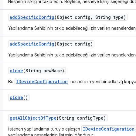
Nesnenin sıklığını takip edin. Böylece, nesneye karşı seçeneği düzg
add
Specific
Config
(Object config
,
String type)
Yapılandırma Sahibi'nin takip edebileceği izin verilen nesnelerden bi
add
Specific
Config
(Object config)
Yapılandırma Sahibi'nin takip edebileceği izin verilen nesnelerden bi
clone
(String new
Name)
IDeviceConfiguration
Bu
nesnesinin yeni bir adla sığ kopya
clone
()
get
All
Object
Of
Type
(String config
Type)
IDeviceConfiguration
İstenen yapılandırma türüyle eşleşen
yapılandırma nesnelerinin listesini döndürür.