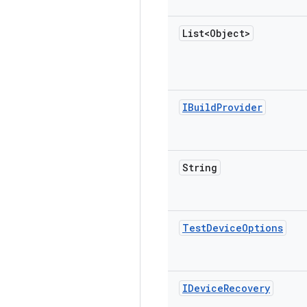
List<Object>
IBuild
Provider
String
Test
Device
Options
IDevice
Recovery