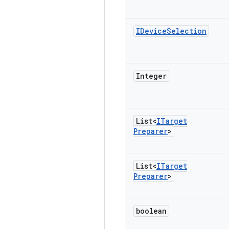
IDevice
Selection
Integer
List<
ITarget
Preparer
>
List<
ITarget
Preparer
>
boolean