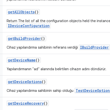
get
All
Objects
()
Return The list of all the configuration objects held the instanc
IDeviceConfiguration
get
Build
Provider
()
IBuildProvider
Cihaz yapılandırma sahibinin referans verdiği
get
Device
Name
()
Yapılandırmanın "ad" alanında belirtilen cihazın adını döndürür.
get
Device
Options
()
TestDeviceOption
Cihaz yapılandırma sahibinin sahip olduğu
get
Device
Recovery
()