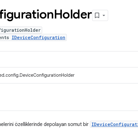
iguration
Holder
figurationHolder
ents
IDeviceConfiguration
ed.config.DeviceConfigurationHolder
elerini özelliklerinde depolayan somut bir
IDeviceConfigurat