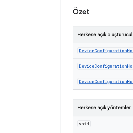
Özet
Herkese açık oluşturucul
Device
Configuration
Ho
Device
Configuration
Ho
Device
Configuration
Ho
Herkese açık yöntemler
void