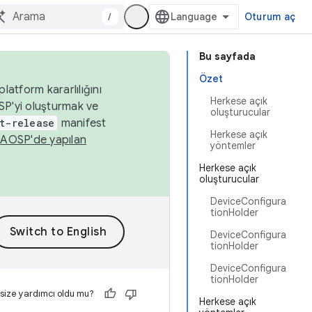
/
Oturum aç
Bu sayfada
Özet
latform kararlılığını
Herkese açık
SP'yi oluşturmak ve
oluşturucular
t-release
manifest
Herkese açık
n
AOSP'de yapılan
yöntemler
Herkese açık
oluşturucular
DeviceConfigura
tionHolder
DeviceConfigura
tionHolder
DeviceConfigura
tionHolder
 size yardımcı oldu mu?
Herkese açık