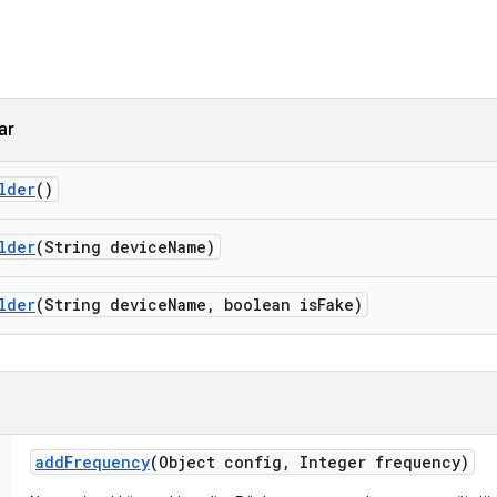
ar
lder
()
lder
(String device
Name)
lder
(String device
Name
,
boolean is
Fake)
add
Frequency
(Object config
,
Integer frequency)