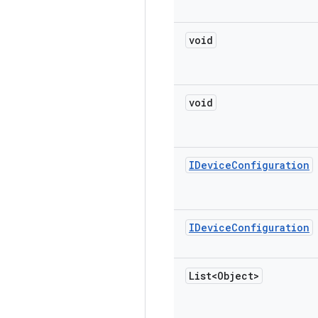
void
void
IDevice
Configuration
IDevice
Configuration
List<Object>