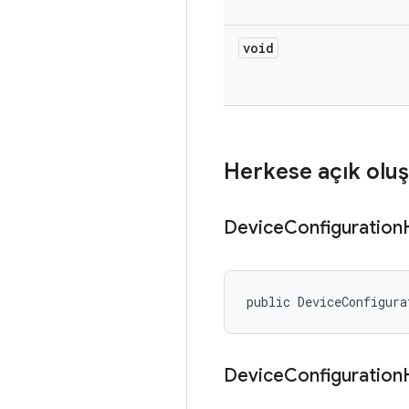
void
Herkese açık oluş
Device
Configuration
public DeviceConfigura
Device
Configuration