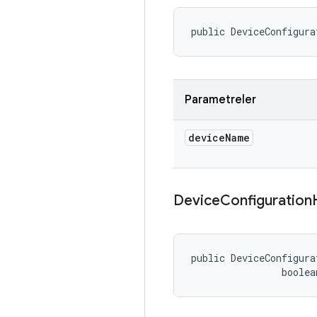
public DeviceConfigura
Parametreler
device
Name
Device
Configuration
public DeviceConfigura
                boolea