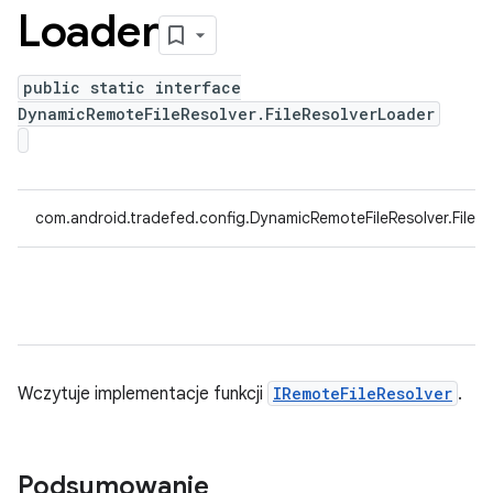
Loader
public static interface
DynamicRemoteFileResolver.FileResolverLoader
com.android.tradefed.config.DynamicRemoteFileResolver.FileR
Wczytuje implementacje funkcji
IRemoteFileResolver
.
Podsumowanie