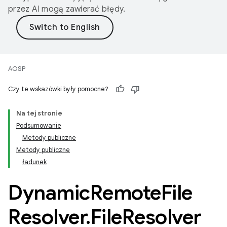
przez AI mogą zawierać błędy.
AOSP
Czy te wskazówki były pomocne?
Na tej stronie
Podsumowanie
Metody publiczne
Metody publiczne
ładunek
Dynamic
Remote
File
Resolver
.
File
Resolver