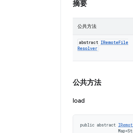
摘要
公共方法
abstract
IRemote
File
Resolver
公共方法
load
public abstract 
IRemot
                Map<St