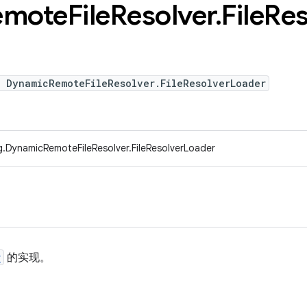
emote
File
Resolver
.
File
Res
e DynamicRemoteFileResolver.FileResolverLoader
g.DynamicRemoteFileResolver.FileResolverLoader
r
的实现。