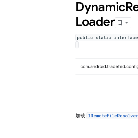
Dynamic
R
Loader
public static interfac
com.android.tradefed.confi
加载
IRemoteFileResolve