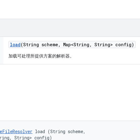
load
(String scheme
,
Map<String
,
String> config)
加载可处理所提供方案的解析器。
eFileResolver
 load (String scheme, 

ring, String> config)