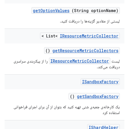
get
Option
Values
(String option
Name)
لیستی از مقادیر گزینه‌ها را دریافت کنید.
>
List<
IResource
Metric
Collector
()
get
Resource
Metric
Collectors
IResourceMetricCollector
لیست
را از پیکربندی سراسری
دریافت می‌کند.
ISandbox
Factory
()
get
Sandbox
Factory
یک کارخانه‌ی جعبه‌ی شنی تهیه کنید که بتوان از آن برای اجرای فراخوانی
استفاده کرد
IShard
Helper