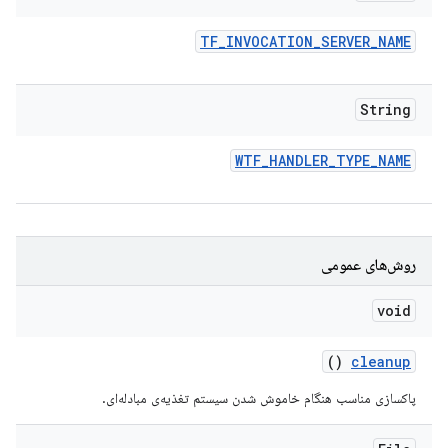
TF
_
INVOCATION
_
SERVER
_
NAME
String
WTF
_
HANDLER
_
TYPE
_
NAME
روش‌های عمومی
void
()
cleanup
پاکسازی مناسب هنگام خاموش شدن سیستم تغذیه‌ی مبادله‌ای.