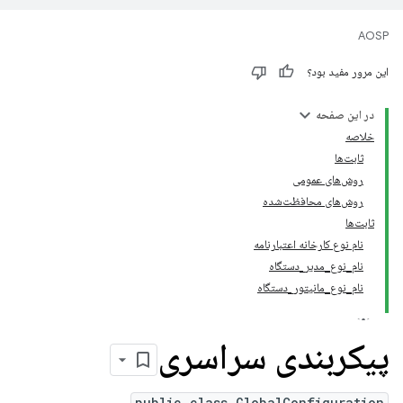
AOSP
این مرور مفید بود؟
در این صفحه
خلاصه
ثابت‌ها
روش‌های عمومی
روش‌های محافظت‌شده
ثابت‌ها
نام نوع کارخانه اعتبارنامه
نام_نوع_مدیر_دستگاه
نام_نوع_مانیتور_دستگاه
پیکربندی سراسری
public class GlobalConfiguration