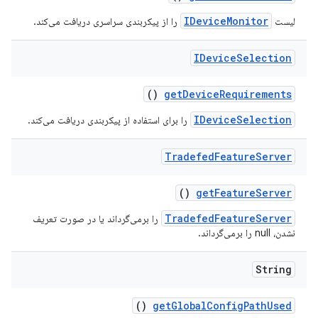
IDeviceMonitor
لیست
را از پیکربندی سراسری دریافت می‌کند.
IDevice
Selection
()
get
Device
Requirements
IDeviceSelection
را برای استفاده از پیکربندی دریافت می‌کند.
Tradefed
Feature
Server
()
get
Feature
Server
TradefedFeatureServer
را برمی‌گرداند یا در صورت تعریف
نشدن، null را برمی‌گرداند.
String
()
get
Global
Config
Path
Used