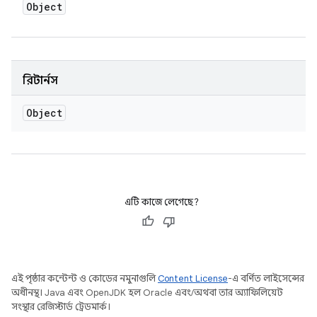
Object
রিটার্নস
Object
এটি কাজে লেগেছে?
এই পৃষ্ঠার কন্টেন্ট ও কোডের নমুনাগুলি
Content License
-এ বর্ণিত লাইসেন্সের
অধীনস্থ। Java এবং OpenJDK হল Oracle এবং/অথবা তার অ্যাফিলিয়েট
সংস্থার রেজিস্টার্ড ট্রেডমার্ক।