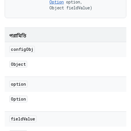
Option
 option, 

                Object fieldValue)
পরামিতি
config
Obj
Object
option
Option
field
Value