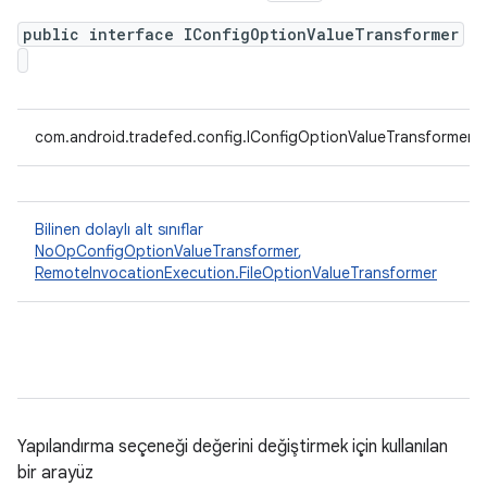
public interface IConfigOptionValueTransformer
com.android.tradefed.config.IConfigOptionValueTransformer
Bilinen dolaylı alt sınıflar
NoOpConfigOptionValueTransformer
,
RemoteInvocationExecution.FileOptionValueTransformer
Yapılandırma seçeneği değerini değiştirmek için kullanılan
bir arayüz