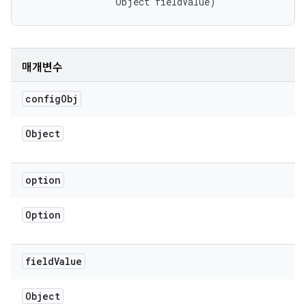
                Object fieldValue)
매개변수
config
Obj
Object
option
Option
field
Value
Object