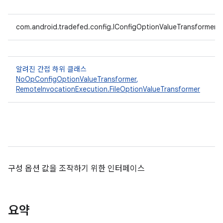
com.android.tradefed.config.IConfigOptionValueTransformer
알려진 간접 하위 클래스
NoOpConfigOptionValueTransformer
,
RemoteInvocationExecution.FileOptionValueTransformer
구성 옵션 값을 조작하기 위한 인터페이스
요약