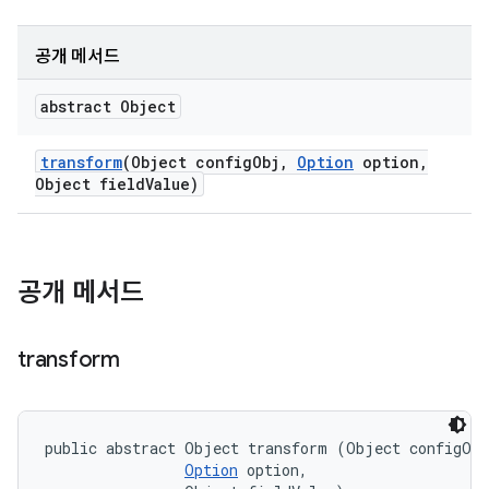
공개 메서드
abstract Object
transform
(Object config
Obj
,
Option
option
,
Object field
Value)
공개 메서드
transform
public abstract Object transform (Object configObj
Option
 option, 
