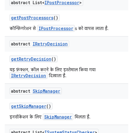
abstract List<
IPost
Processor
>
get
Post
Processors
()
IPostProcessor
कॉन्फ़िगरेशन से
s को वापस लाता है.
abstract
IRetry
Decision
get
Retry
Decision
()
यह फ़ंक्शन, कॉल करने के लिए इस्तेमाल किया गया
IRetryDecision
दिखाता है.
abstract
Skip
Manager
get
Skip
Manager
()
SkipManager
इनवॉकेशन के लिए
मिलता है.
abstract List<
ISystem
Status
Checker
>