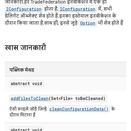
जानकारी. हर TradeFederation इनवोकेशन में एक ही
IConfiguration
होता है.
IConfiguration
में, सभी
डेलिगेट ऑब्जेक्ट सेव होते हैं. इनका इस्तेमाल इनवॉकेशन के
दौरान किया जाता है. साथ ही, इनसे जुड़े
Option
भी सेव होते हैं
खास जानकारी
पब्लिक मेथड
abstract void
add
Files
To
Clean
(Set<File> to
Be
Cleaned)
cleanConfigurationData()
ऐसी फ़ाइलें जोड़ें जिन्हें
के
दौरान मिटाना है
abstract void