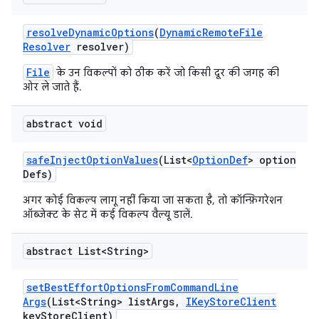
resolve
Dynamic
Options
(
Dynamic
Remote
File
Resolver
resolver)
File
के उन विकल्पों को ठीक करें जो किसी दूर की जगह की
ओर ले जाते हैं.
abstract void
safe
Inject
Option
Values
(List<
Option
Def
> option
Defs)
अगर कोई विकल्प लागू नहीं किया जा सकता है, तो कॉन्फ़िगरेशन
ऑब्जेक्ट के सेट में कई विकल्प वैल्यू डालें.
abstract List<String>
set
Best
Effort
Options
From
Command
Line
Args
(List<String> list
Args
,
IKey
Store
Client
key
Store
Client)