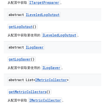
ITargetPreparer
从配置中获取
。
abstract
ILeveled
Log
Output
get
Log
Output
()
ILeveledLogOutput
从配置中获取要使用的
。
abstract
ILog
Saver
get
Log
Saver
()
ILogSaver
从配置中获取要使用的
。
abstract List<
IMetric
Collector
>
get
Metric
Collectors
()
IMetricCollector
从配置中获取
。