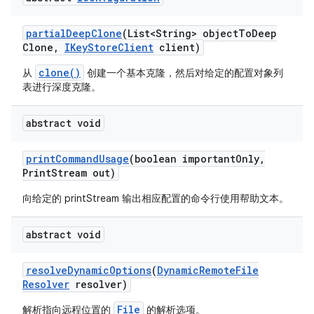
partial
Deep
Clone
(List<String> object
To
Deep
Clone
,
IKey
Store
Client
client)
clone()
从
创建一个基本克隆，然后对给定的配置对象列
表进行深度克隆。
abstract void
print
Command
Usage
(boolean important
Only
,
Print
Stream out)
向给定的 printStream 输出相应配置的命令行使用帮助文本。
abstract void
resolve
Dynamic
Options
(
Dynamic
Remote
File
Resolver
resolver)
File
解析指向远程位置的
的解析选项。