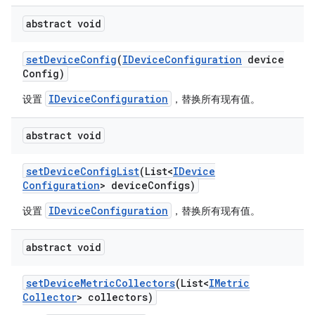
abstract void
set
Device
Config
(
IDevice
Configuration
device
Config)
IDeviceConfiguration
设置
，替换所有现有值。
abstract void
set
Device
Config
List
(List<
IDevice
Configuration
> device
Configs)
IDeviceConfiguration
设置
，替换所有现有值。
abstract void
set
Device
Metric
Collectors
(List<
IMetric
Collector
> collectors)