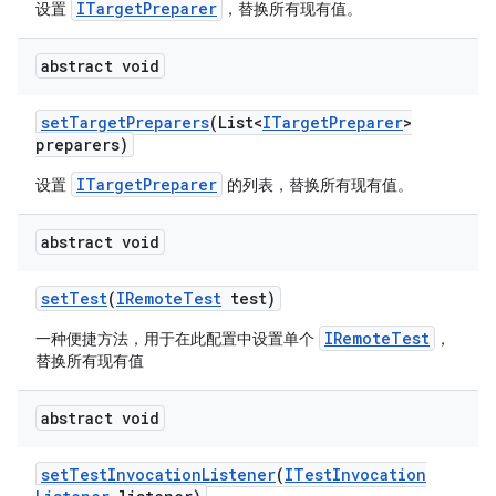
ITargetPreparer
设置
，替换所有现有值。
abstract void
set
Target
Preparers
(List<
ITarget
Preparer
>
preparers)
ITargetPreparer
设置
的列表，替换所有现有值。
abstract void
set
Test
(
IRemote
Test
test)
IRemoteTest
一种便捷方法，用于在此配置中设置单个
，
替换所有现有值
abstract void
set
Test
Invocation
Listener
(
ITest
Invocation