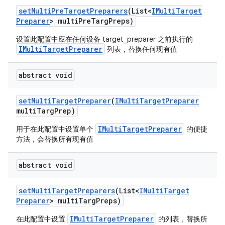
set
Multi
Pre
Target
Preparers
(List<
IMulti
Target
Preparer
> multi
Pre
Targ
Preps)
设置此配置中应在任何设备 target_preparer 之前执行的
IMultiTargetPreparer
列表，替换任何现有值
abstract void
set
Multi
Target
Preparer
(
IMulti
Target
Preparer
multi
Targ
Prep)
IMultiTargetPreparer
用于在此配置中设置单个
的便捷
方法，会替换所有现有值
abstract void
set
Multi
Target
Preparers
(List<
IMulti
Target
Preparer
> multi
Targ
Preps)
IMultiTargetPreparer
在此配置中设置
的列表，替换所