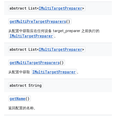
abstract List<
IMulti
Target
Preparer
>
get
Multi
Pre
Target
Preparers
()
从配置中获取应在任何设备 target_preparer 之前执行的
IMultiTargetPreparer
。
abstract List<
IMulti
Target
Preparer
>
get
Multi
Target
Preparers
()
IMultiTargetPreparer
从配置中获取
。
abstract String
get
Name
()
返回配置的名称。