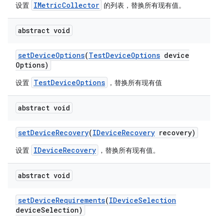
IMetricCollector
设置
的列表，替换所有现有值。
abstract void
set
Device
Options
(
Test
Device
Options
device
Options)
TestDeviceOptions
设置
，替换所有现有值
abstract void
set
Device
Recovery
(
IDevice
Recovery
recovery)
IDeviceRecovery
设置
，替换所有现有值。
abstract void
set
Device
Requirements
(
IDevice
Selection
device
Selection)