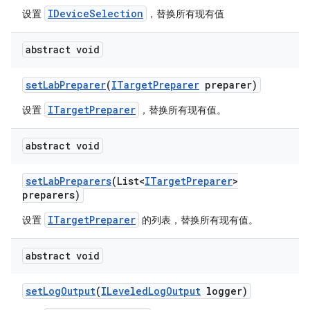
IDeviceSelection
设置
，替换所有现有值
abstract void
set
Lab
Preparer
(
ITarget
Preparer
preparer)
ITargetPreparer
设置
，替换所有现有值。
abstract void
set
Lab
Preparers
(List<
ITarget
Preparer
>
preparers)
ITargetPreparer
设置
的列表，替换所有现有值。
abstract void
set
Log
Output
(
ILeveled
Log
Output
logger)