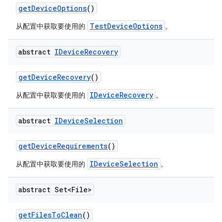
get
Device
Options
()
TestDeviceOptions
从配置中获取要使用的
。
abstract
IDevice
Recovery
get
Device
Recovery
()
IDeviceRecovery
从配置中获取要使用的
。
abstract
IDevice
Selection
get
Device
Requirements
()
IDeviceSelection
从配置中获取要使用的
。
abstract Set<File>
get
Files
To
Clean
()