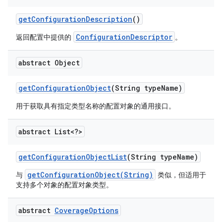
get
Configuration
Description
()
ConfigurationDescriptor
返回配置中提供的
。
abstract Object
get
Configuration
Object
(String type
Name)
用于获取具有指定类型名称的配置对象的通用接口。
abstract List<?>
get
Configuration
Object
List
(String type
Name)
getConfigurationObject(String)
与
类似，但适用于
支持多个对象的配置对象类型。
abstract
Coverage
Options