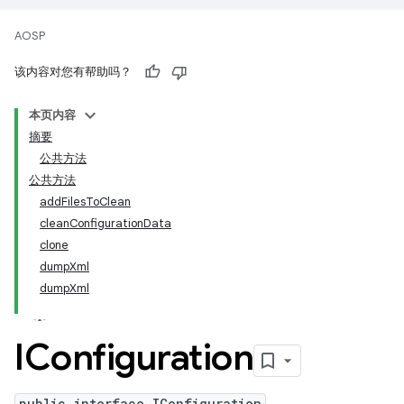
AOSP
该内容对您有帮助吗？
本页内容
摘要
公共方法
公共方法
addFilesToClean
cleanConfigurationData
clone
dumpXml
dumpXml
IConfiguration
public interface IConfiguration