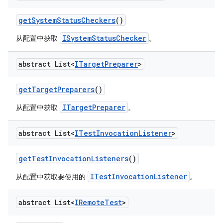
get
System
Status
Checkers
()
ISystemStatusChecker
从配置中获取
。
abstract List<
ITarget
Preparer
>
get
Target
Preparers
()
ITargetPreparer
从配置中获取
。
abstract List<
ITest
Invocation
Listener
>
get
Test
Invocation
Listeners
()
ITestInvocationListener
从配置中获取要使用的
。
abstract List<
IRemote
Test
>