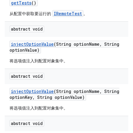
get
Tests
()
IRemoteTest
从配置中获取要运行的
。
abstract void
inject
Option
Value
(String option
Name
,
String
option
Value)
将选项值注入到配置对象集中。
abstract void
inject
Option
Value
(String option
Name
,
String
option
Key
,
String option
Value)
将选项值注入到配置对象集中。
abstract void