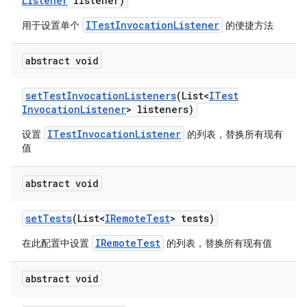
Listener
listener)
ITestInvocationListener
用于设置单个
的便捷方法
abstract void
set
Test
Invocation
Listeners
(List<
ITest
Invocation
Listener
> listeners)
ITestInvocationListener
设置
的列表，替换所有现有
值
abstract void
set
Tests
(List<
IRemote
Test
> tests)
IRemoteTest
在此配置中设置
的列表，替换所有现有值
abstract void