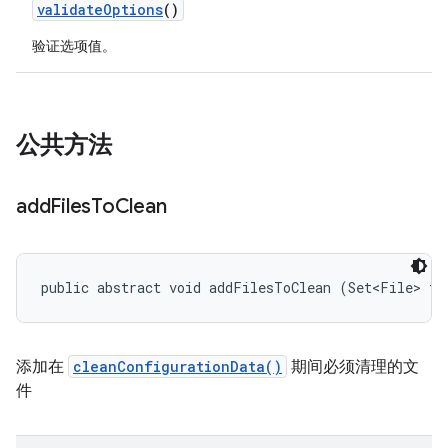
validate
Options
()
验证选项值。
公共方法
add
Files
To
Clean
public abstract void addFilesToClean (Set<File> to
添加在
cleanConfigurationData()
期间必须清理的文
件