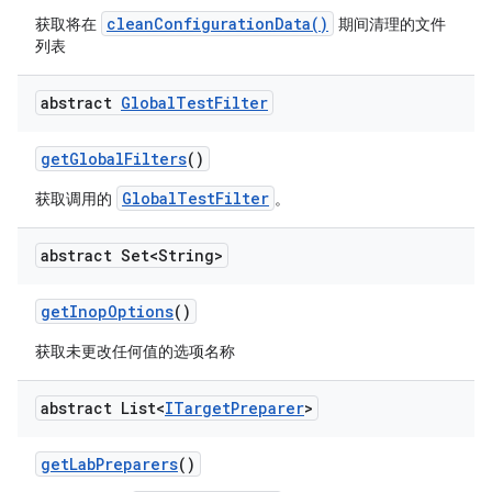
cleanConfigurationData()
获取将在
期间清理的文件
列表
abstract
Global
Test
Filter
get
Global
Filters
()
GlobalTestFilter
获取调用的
。
abstract Set<String>
get
Inop
Options
()
获取未更改任何值的选项名称
abstract List<
ITarget
Preparer
>
get
Lab
Preparers
()