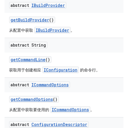
abstract
IBuild
Provider
get
Build
Provider
()
IBuildProvider
从配置中获取
。
abstract String
get
Command
Line
()
IConfiguration
获取用于创建相应
的命令行。
abstract
ICommand
Options
get
Command
Options
()
ICommandOptions
从配置中获取要使用的
。
abstract
Configuration
Descriptor