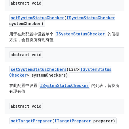
abstract void
set
System
Status
Checker
(
ISystem
Status
Checker
system
Checker)
ISystemStatusChecker
用于在此配置中设置单个
的便捷
方法，会替换所有现有值
abstract void
set
System
Status
Checkers
(List<
ISystem
Status
Checker
> system
Checkers)
ISystemStatusChecker
在此配置中设置
的列表，替换所
有现有值
abstract void
set
Target
Preparer
(
ITarget
Preparer
preparer)