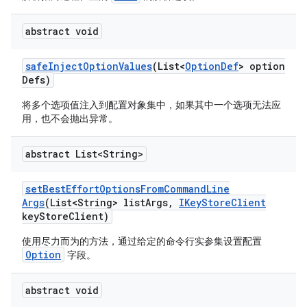
abstract void
safe
Inject
Option
Values
(List<
Option
Def
> option
Defs)
将多个选项值注入到配置对象集中，如果其中一个选项无法应
用，也不会抛出异常。
abstract List<String>
set
Best
Effort
Options
From
Command
Line
Args
(List<String> list
Args
,
IKey
Store
Client
key
Store
Client)
使用尽力而为的方法，通过给定的命令行实参集设置配置
Option
字段。
abstract void