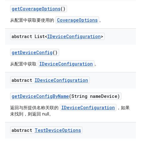
get
Coverage
Options
()
CoverageOptions
从配置中获取要使用的
。
abstract List<
IDevice
Configuration
>
get
Device
Config
()
IDeviceConfiguration
从配置中获取
。
abstract
IDevice
Configuration
get
Device
Config
By
Name
(String name
Device)
IDeviceConfiguration
返回与所提供名称关联的
，如果
未找到，则返回 null。
abstract
Test
Device
Options