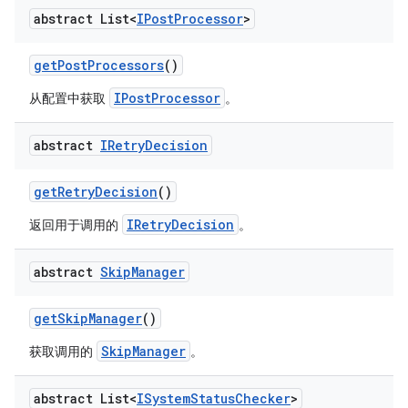
abstract List<
IPost
Processor
>
get
Post
Processors
()
IPostProcessor
从配置中获取
。
abstract
IRetry
Decision
get
Retry
Decision
()
IRetryDecision
返回用于调用的
。
abstract
Skip
Manager
get
Skip
Manager
()
SkipManager
获取调用的
。
abstract List<
ISystem
Status
Checker
>