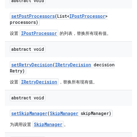
abstract void
set
Post
Processors
(List<
IPost
Processor
>
processors)
IPostProcessor
设置
的列表，替换所有现有值。
abstract void
set
Retry
Decision
(
IRetry
Decision
decision
Retry)
IRetryDecision
设置
，替换所有现有值。
abstract void
set
Skip
Manager
(
Skip
Manager
skip
Manager)
SkipManager
为调用设置
。