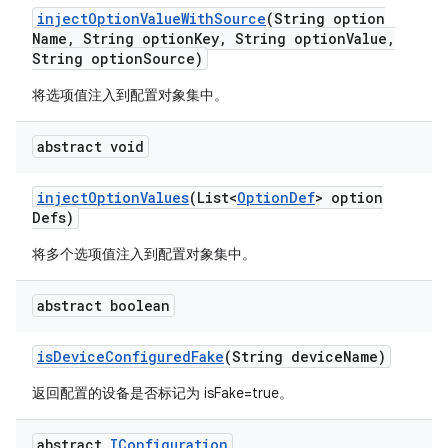
inject
Option
Value
With
Source
(String option
Name
,
String option
Key
,
String option
Value
,
String option
Source)
将选项值注入到配置对象集中。
abstract void
inject
Option
Values
(List<
Option
Def
> option
Defs)
将多个选项值注入到配置对象集中。
abstract boolean
is
Device
Configured
Fake
(String device
Name)
返回配置的设备是否标记为 isFake=true。
abstract
IConfiguration