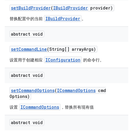
set
Build
Provider
(
IBuild
Provider
provider)
IBuildProvider
替换配置中的当前
。
abstract void
set
Command
Line
(String[] array
Args)
IConfiguration
设置用于创建相应
的命令行。
abstract void
set
Command
Options
(
ICommand
Options
cmd
Options)
ICommandOptions
设置
，替换所有现有值
abstract void