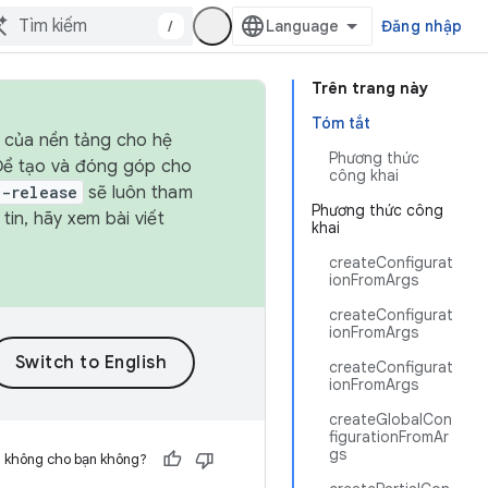
/
Đăng nhập
Trên trang này
Tóm tắt
h của nền tảng cho hệ
Phương thức
 Để tạo và đóng góp cho
công khai
t-release
sẽ luôn tham
Phương thức công
in, hãy xem bài viết
khai
createConfigurat
ionFromArgs
createConfigurat
ionFromArgs
createConfigurat
ionFromArgs
createGlobalCon
figurationFromAr
gs
h không cho bạn không?