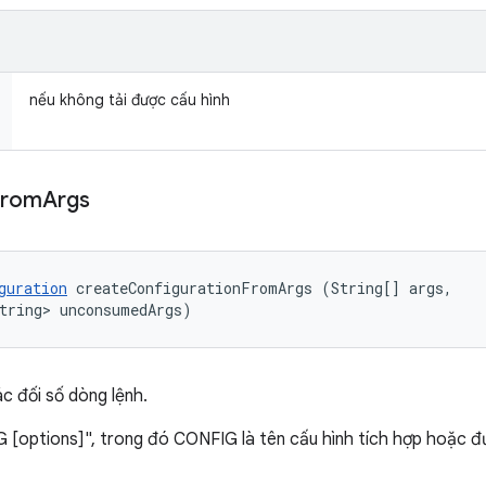
nếu không tải được cấu hình
From
Args
guration
 createConfigurationFromArgs (String[] args, 

tring> unconsumedArgs)
c đối số dòng lệnh.
G [options]", trong đó CONFIG là tên cấu hình tích hợp hoặc 