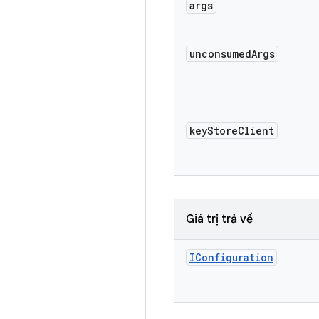
args
unconsumed
Args
key
Store
Client
Giá trị trả về
IConfiguration