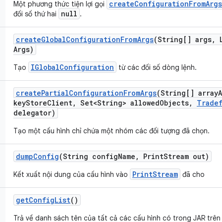
createConfigurationFromArgs
Một phương thức tiện lợi gọi
null
đối số thứ hai
.
create
Global
Configuration
From
Args
(String[] args
,
L
Args)
IGlobalConfiguration
Tạo
từ các đối số dòng lệnh.
create
Partial
Configuration
From
Args
(String[] array
key
Store
Client
,
Set<String> allowed
Objects
,
Trade
delegator)
Tạo một cấu hình chỉ chứa một nhóm các đối tượng đã chọn.
dump
Config
(String config
Name
,
Print
Stream out)
PrintStream
Kết xuất nội dung của cấu hình vào
đã cho
get
Config
List
()
Trả về danh sách tên của tất cả các cấu hình có trong JAR trên