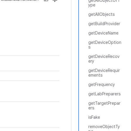
getAllObjectOfT
ype
getAllObjects
getBuildProvider
getDeviceName
getDeviceOption
s
getDeviceRecov
ery
getDeviceRequir
ements
getFrequency
getLabPreparers
getTargetPrepar
ers
isFake
removeObjectTy