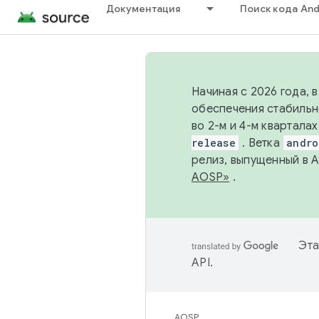
Документация
Поиск кода And
Начиная с 2026 года, 
обеспечения стабильн
во 2-м и 4-м квартала
release
. Ветка
andro
релиз, выпущенный в 
AOSP»
.
Эта
API
.
AOSP