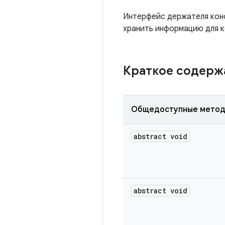
Интерфейс держателя конф
хранить информацию для к
Краткое содер
Общедоступные мето
abstract void
abstract void