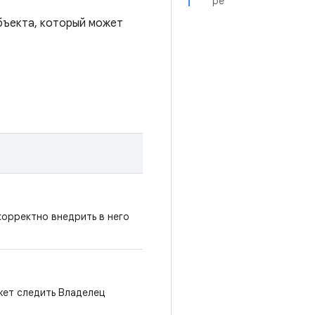
pe
бъекта, который может
корректно внедрить в него
жет следить Владелец