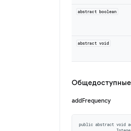
abstract boolean
abstract void
Общедоступные
add
Frequency
public abstract void a
                Intege