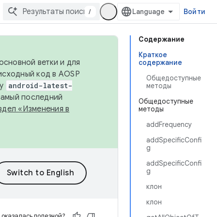
/
Войти
Содержание
Краткое
основной ветки и для
содержание
исходный код в AOSP
Общедоступные
ку
android-latest-
методы
 самый последний
Общедоступные
здел «Изменения в
методы
addFrequency
addSpecificConfi
g
addSpecificConfi
g
клон
клон
 оказалась полезной?