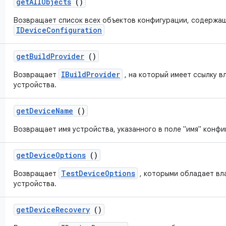
get
All
Objects
()
Возвращает список всех объектов конфигурации, содержащ
IDeviceConfiguration
get
Build
Provider
()
IBuildProvider
Возвращает
, на который имеет ссылку 
устройства.
get
Device
Name
()
Возвращает имя устройства, указанного в поле "имя" конфи
get
Device
Options
()
TestDeviceOptions
Возвращает
, которыми обладает вл
устройства.
get
Device
Recovery
()