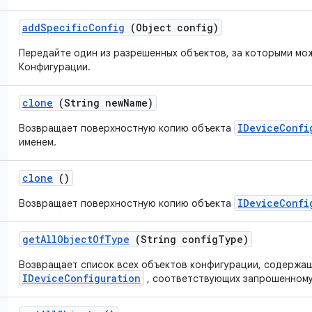
add
Specific
Config
(Object config)
Передайте один из разрешенных объектов, за которыми мо
Конфигурации.
clone
(String new
Name)
IDeviceConfi
Возвращает поверхностную копию объекта
именем.
clone
()
IDeviceConfi
Возвращает поверхностную копию объекта
get
All
Object
Of
Type
(String config
Type)
Возвращает список всех объектов конфигурации, содержащ
IDeviceConfiguration
, соответствующих запрошенному