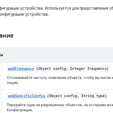
игурации устройства. Используется для представления о
онфигурации устройства.
жание
ды
add
Frequency
(Object config
,
Integer frequency)
Отслеживайте частоту появления объекта, чтобы мы могли 
опцию.
add
Specific
Config
(Object config
,
String type)
Передайте один из разрешенных объектов, за которыми мо
Конфигурации.