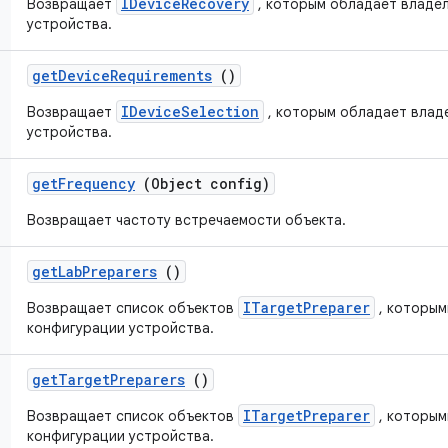
IDeviceRecovery
Возвращает
, которым обладает владе
устройства.
get
Device
Requirements
()
IDeviceSelection
Возвращает
, которым обладает влад
устройства.
get
Frequency
(Object config)
Возвращает частоту встречаемости объекта.
get
Lab
Preparers
()
ITargetPreparer
Возвращает список объектов
, которым
конфигурации устройства.
get
Target
Preparers
()
ITargetPreparer
Возвращает список объектов
, которым
конфигурации устройства.