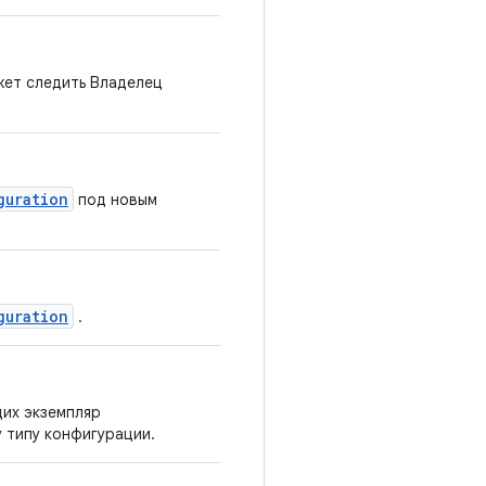
жет следить Владелец
guration
под новым
guration
.
их экземпляр
 типу конфигурации.