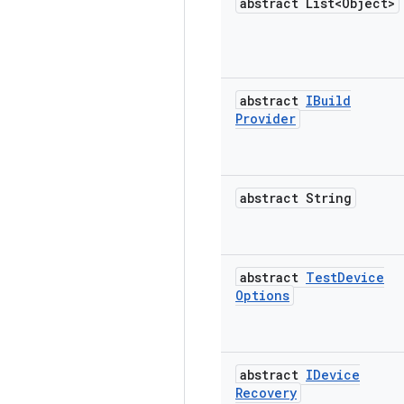
abstract List<Object>
abstract
IBuild
Provider
abstract String
abstract
Test
Device
Options
abstract
IDevice
Recovery