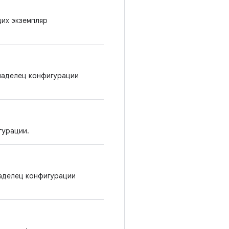
их экземпляр
владелец конфигурации
гурации.
аделец конфигурации