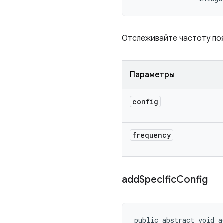
Отслеживайте частоту поя
Параметры
config
frequency
add
Specific
Config
public abstract void a