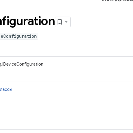
figuration
ceConfiguration
g.IDeviceConfiguration
классы