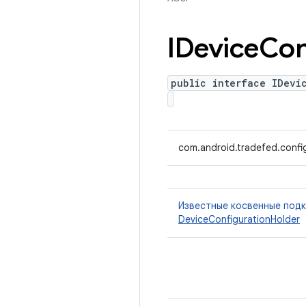
IDevice
Con
public interface IDevi
com.android.tradefed.confi
Известные косвенные под
DeviceConfigurationHolder