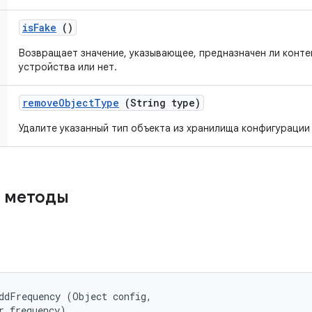
is
Fake
()
Возвращает значение, указывающее, предназначен ли конте
устройства или нет.
remove
Object
Type
(String type)
Удалите указанный тип объекта из хранилища конфигурации
 методы
ddFrequency (Object config, 

r frequency)