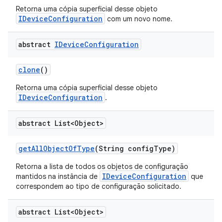
Retorna uma cópia superficial desse objeto
IDeviceConfiguration
com um novo nome.
abstract
IDevice
Configuration
clone
()
Retorna uma cópia superficial desse objeto
IDeviceConfiguration
.
abstract List<Object>
get
All
Object
Of
Type
(String config
Type)
Retorna a lista de todos os objetos de configuração
IDeviceConfiguration
mantidos na instância de
que
correspondem ao tipo de configuração solicitado.
abstract List<Object>