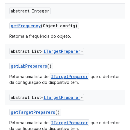
abstract Integer
get
Frequency
(Object config)
Retorna a frequência do objeto.
abstract List<
ITarget
Preparer
>
get
Lab
Preparers
()
ITargetPreparer
Retorna uma lista de
que o detentor
da configuração do dispositivo tem.
abstract List<
ITarget
Preparer
>
get
Target
Preparers
()
ITargetPreparer
Retorna uma lista de
que o detentor
da configuração do dispositivo tem.