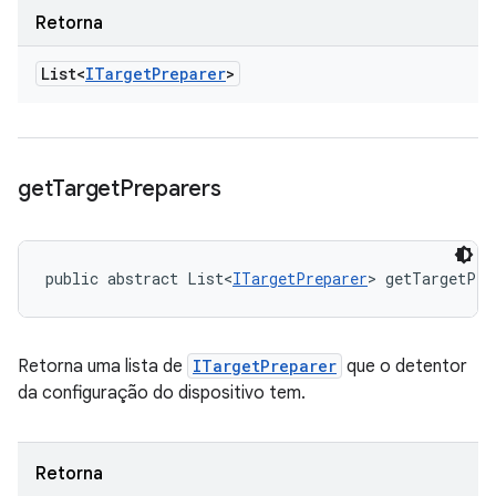
Retorna
List<
ITarget
Preparer
>
get
Target
Preparers
public abstract List<
ITargetPreparer
> getTargetPre
Retorna uma lista de
ITargetPreparer
que o detentor
da configuração do dispositivo tem.
Retorna