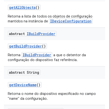
get
All
Objects
()
Retorna a lista de todos os objetos de configuração
IDeviceConfiguration
mantidos na instância de
abstract
IBuild
Provider
get
Build
Provider
()
IBuildProvider
Retorna
a que o detentor da
configuração do dispositivo faz referência.
abstract String
get
Device
Name
()
Retorna o nome do dispositivo especificado no campo
"name" da configuração.