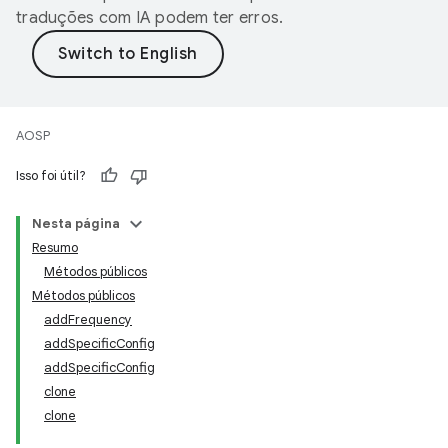
traduções com IA podem ter erros.
AOSP
Isso foi útil?
Nesta página
Resumo
Métodos públicos
Métodos públicos
addFrequency
addSpecificConfig
addSpecificConfig
clone
clone