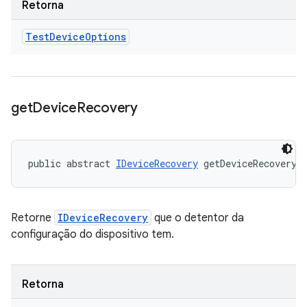
Retorna
Test
Device
Options
get
Device
Recovery
public abstract 
IDeviceRecovery
 getDeviceRecovery 
Retorne
IDeviceRecovery
que o detentor da
configuração do dispositivo tem.
Retorna