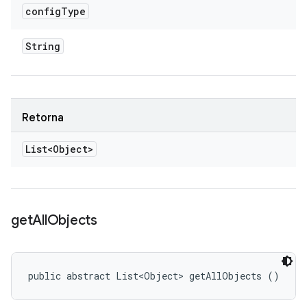
config
Type
String
Retorna
List<Object>
get
All
Objects
public abstract List<Object> getAllObjects ()