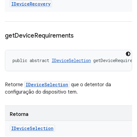
IDevice
Recovery
get
Device
Requirements
public abstract 
IDeviceSelection
 getDeviceRequirem
Retorne
IDeviceSelection
que o detentor da
configuração do dispositivo tem.
Retorna
IDevice
Selection