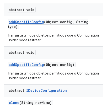
abstract void
add
Specific
Config
(Object config
,
String
type)
Transmita um dos objetos permitidos que o Configuration
Holder pode rastrear.
abstract void
add
Specific
Config
(Object config)
Transmita um dos objetos permitidos que o Configuration
Holder pode rastrear.
abstract
IDevice
Configuration
clone
(String new
Name)