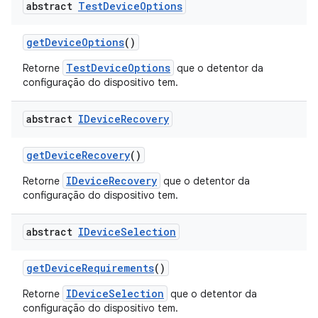
abstract
Test
Device
Options
get
Device
Options
()
TestDeviceOptions
Retorne
que o detentor da
configuração do dispositivo tem.
abstract
IDevice
Recovery
get
Device
Recovery
()
IDeviceRecovery
Retorne
que o detentor da
configuração do dispositivo tem.
abstract
IDevice
Selection
get
Device
Requirements
()
IDeviceSelection
Retorne
que o detentor da
configuração do dispositivo tem.