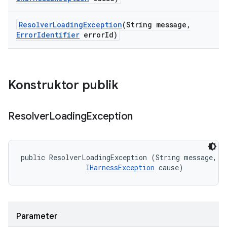
Resolver
Loading
Exception
(String message
,
Error
Identifier
error
Id)
Konstruktor publik
Resolver
Loading
Exception
public ResolverLoadingException (String message, 

IHarnessException
 cause)
Parameter