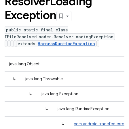
Resolver
Loading
Exception
public static final class
IFileResolverLoader.ResolverLoadingException
extends
HarnessRuntimeException
java.lang.Object
↳
java.lang.Throwable
↳
java.lang.Exception
↳
java.lang.RuntimeException
↳
com.android.tradefed.error.