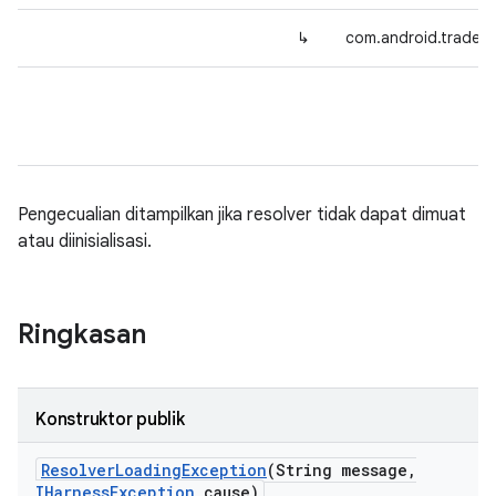
↳
com.android.tradefe
Pengecualian ditampilkan jika resolver tidak dapat dimuat
atau diinisialisasi.
Ringkasan
Konstruktor publik
Resolver
Loading
Exception
(String message
,
IHarness
Exception
cause)