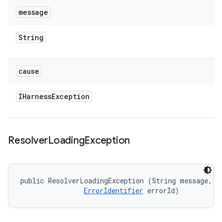
message
String
cause
IHarness
Exception
Resolver
Loading
Exception
public ResolverLoadingException (String message, 

ErrorIdentifier
 errorId)