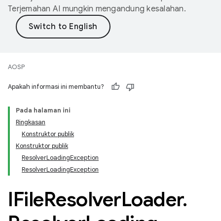
Terjemahan AI mungkin mengandung kesalahan.
AOSP
Apakah informasi ini membantu?
Pada halaman ini
Ringkasan
Konstruktor publik
Konstruktor publik
ResolverLoadingException
ResolverLoadingException
IFile
Resolver
Loader
.