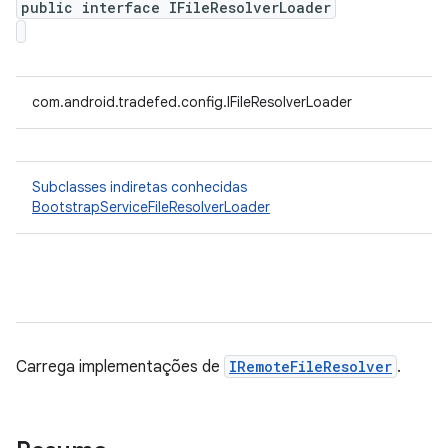
public interface IFileResolverLoader
com.android.tradefed.config.IFileResolverLoader
Subclasses indiretas conhecidas
BootstrapServiceFileResolverLoader
Carrega implementações de
IRemoteFileResolver
.