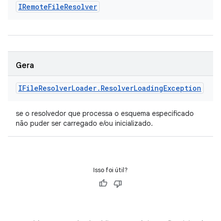
IRemote
File
Resolver
Gera
IFile
Resolver
Loader
.
Resolver
Loading
Exception
se o resolvedor que processa o esquema especificado
não puder ser carregado e/ou inicializado.
Isso foi útil?