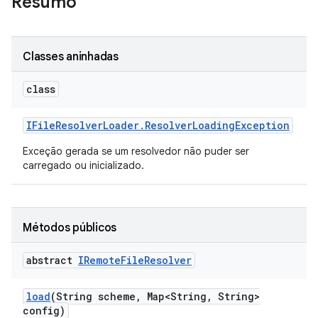
Resumo
Classes aninhadas
class
IFile
Resolver
Loader
.
Resolver
Loading
Exception
Exceção gerada se um resolvedor não puder ser
carregado ou inicializado.
Métodos públicos
abstract
IRemote
File
Resolver
load
(String scheme
,
Map<String
,
String>
config)