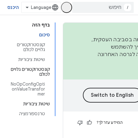
/
היכנס
בדף הזה
סיכום
פורמה בסביבה העסקית,
קונסטרוקטורים
ברבעון השני וברבעון הרביעי. כדי ליצור ולתרום ל-AOSP, צריך להשתמש
גלויים לכולם
ד יפנה לגרסה האחרונה
שיטות ציבוריות
קונסטרוקטורים גלויים
לכולם
NoOpConfigOpti
onValueTransfor
mer
שיטות ציבוריות
טרנספורמציה
המידע עזר לך?