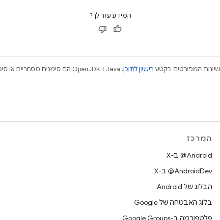
המידע עזר לך?
ישיונות המפורטים בקטע
רישיון לתוכן
המרכז
‫‎@Android ב-X
‫‎@AndroidDev ב-X
הבלוג של Android
בלוג האבטחה של Google
פלטפורמה ב-Google Groups