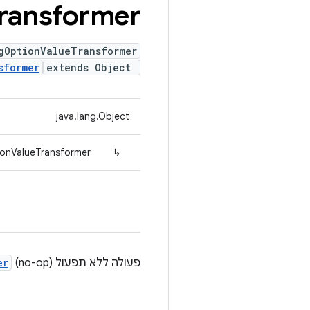
ransformer
gOptionValueTransformer
sformer
extends Object
java.lang.Object
onValueTransformer
↳
פעולה ללא תפעול (no-op)
er