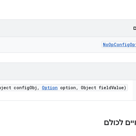
ם
No
Op
Config
Op
bject config
Obj
,
Option
option
,
Object field
Value)
ים לכולם