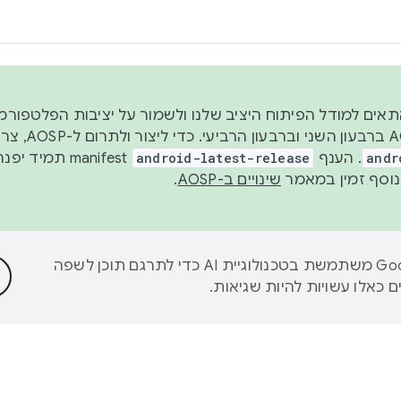
 2026, כדי להתאים למודל הפיתוח היציב שלנו ולשמור על יציבות הפלט
נפרסם קוד מקור ב-AOSP 
andr
. הענף
android-latest-release
manifest תמי
שינויים ב-AOSP
.
‫Google משתמשת בטכנולוגיית AI כדי לתרגם תוכן לשפה
 כאלו עשויות להיות שגיאות.