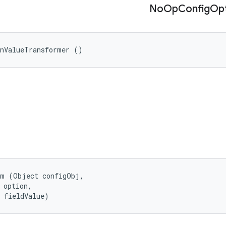
No
Op
Config
Op
onValueTransformer ()
m (Object configObj, 

 option, 

 fieldValue)