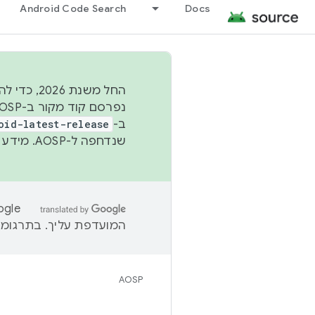
Android Code Search
Docs
החל משנת
ב-
oid-latest-release
שנדחפה ל-AOSP. מידע נוסף זמין במאמר
המועדפת עליך. בתרגומים
AOSP