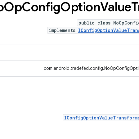
o
Op
Config
Option
Value
T
public class NoOpConfi
implements
IConfigOptionValueTran
com.android.tradefed.config.NoOpConfigOpti
IConfigOptionValueTransform