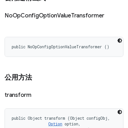
No
Op
Config
Option
Value
Transformer
public NoOpConfigOptionValueTransformer ()
公用方法
transform
public Object transform (Object configObj, 

Option
 option, 
