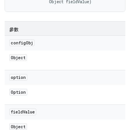
                Object fieldValue)
參數
config
Obj
Object
option
Option
field
Value
Object