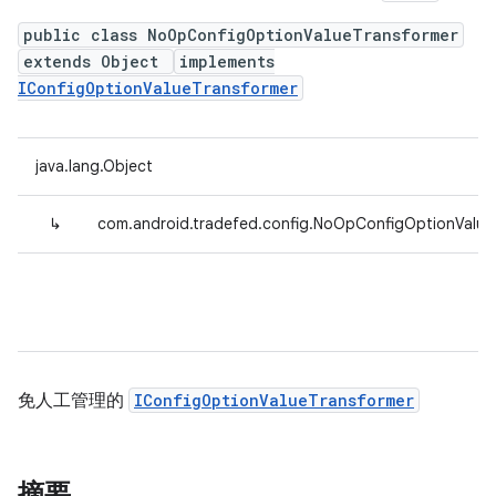
public class NoOpConfigOptionValueTransformer
extends Object
implements
IConfigOptionValueTransformer
java.lang.Object
↳
com.android.tradefed.config.NoOpConfigOptionValue
免人工管理的
IConfigOptionValueTransformer
摘要