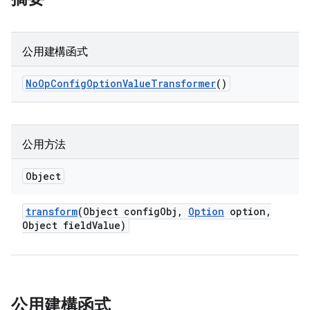
公用建構函式
No
Op
Config
Option
Value
Transformer
()
公用方法
Object
transform
(Object config
Obj
,
Option
option
,
Object field
Value)
公用建構函式