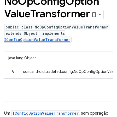
No
Op
Config
Option
Value
Transformer
public class NoOpConfigOptionValueTransformer
extends Object
implements
IConfigOptionValueTransformer
java.lang.Object
↳
com.android.tradefed.config.NoOpConfigOptionValue
Um
IConfigOptionValueTransformer
sem operação