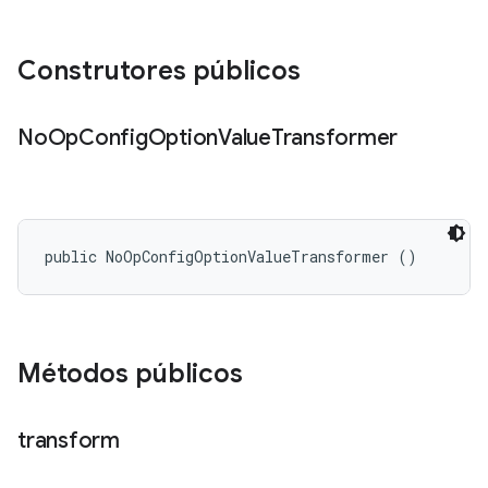
Construtores públicos
No
Op
Config
Option
Value
Transformer
public NoOpConfigOptionValueTransformer ()
Métodos públicos
transform