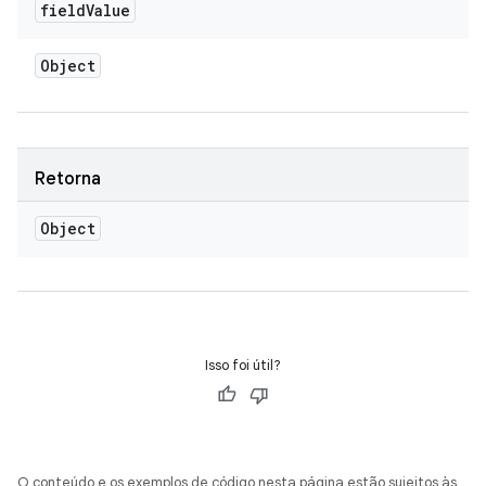
field
Value
Object
Retorna
Object
Isso foi útil?
O conteúdo e os exemplos de código nesta página estão sujeitos às