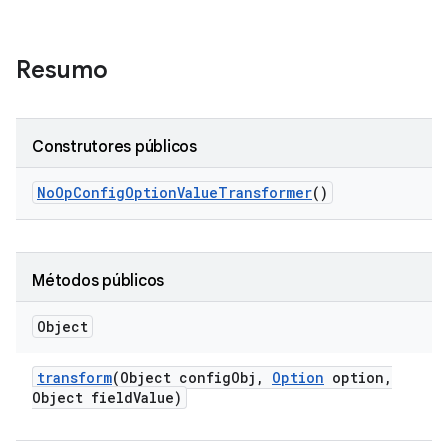
Resumo
Construtores públicos
No
Op
Config
Option
Value
Transformer
()
Métodos públicos
Object
transform
(Object config
Obj
,
Option
option
,
Object field
Value)