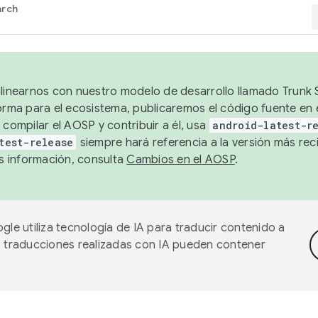
arch
alinearnos con nuestro modelo de desarrollo llamado Trunk S
forma para el ecosistema, publicaremos el código fuente en
 compilar el AOSP y contribuir a él, usa
android-latest-r
test-release
siempre hará referencia a la versión más reci
 información, consulta
Cambios en el AOSP
.
gle utiliza tecnología de IA para traducir contenido a
as traducciones realizadas con IA pueden contener