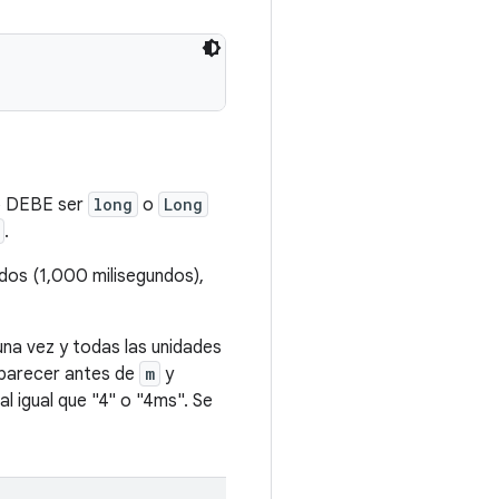
o
DEBE
ser
long
o
Long
.
os (1,000 milisegundos),
a vez y todas las unidades
parecer antes de
m
y
l igual que "4" o "4ms". Se