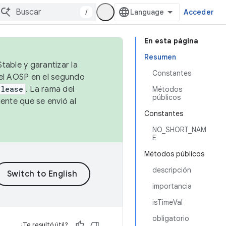
/
Acceder
En esta página
Resumen
table y garantizar la
Constantes
 el AOSP en el segundo
elease
. La rama del
Métodos
públicos
ente que se envió al
Constantes
NO_SHORT_NAM
E
Métodos públicos
descripción
importancia
isTimeVal
obligatorio
¿Te resultó útil?