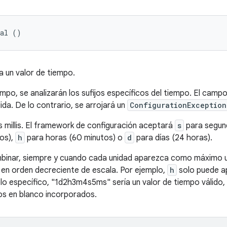
Val ()
ta un valor de tiempo.
iempo, se analizarán los sufijos específicos del tiempo. El camp
da. De lo contrario, se arrojará un
ConfigurationException
 millis. El framework de configuración aceptará
s
para segund
os),
h
para horas (60 minutos) o
d
para días (24 horas).
binar, siempre y cuando cada unidad aparezca como máximo un
en orden decreciente de escala. Por ejemplo,
h
solo puede a
o específico, "1d2h3m4s5ms" sería un valor de tiempo válido, a
os en blanco incorporados.