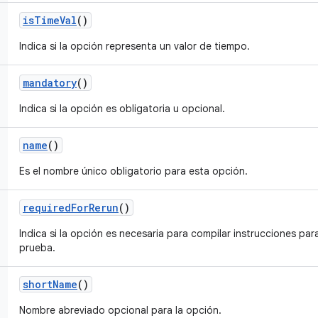
is
Time
Val
()
Indica si la opción representa un valor de tiempo.
mandatory
()
Indica si la opción es obligatoria u opcional.
name
()
Es el nombre único obligatorio para esta opción.
required
For
Rerun
()
Indica si la opción es necesaria para compilar instrucciones par
prueba.
short
Name
()
Nombre abreviado opcional para la opción.