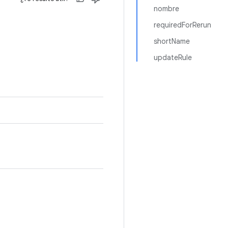
nombre
requiredForRerun
shortName
updateRule