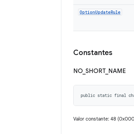
Option
Update
Rule
Constantes
NO
_
SHORT
_
NAME
public static final ch
Valor constante: 48 (0x0