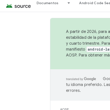
Documentos
Android Code Se
A partir de 2026, para 
estabilidad de la plata
y cuarto trimestre. Para
manifiesto
android-la
AOSP. Para obtener más
Goo
tu idioma preferido. L
errores.
AOSP