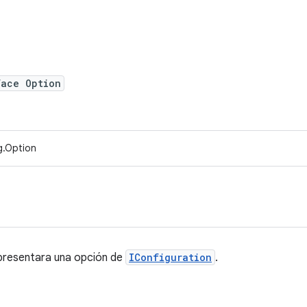
face Option
g.Option
presentara una opción de
IConfiguration
.