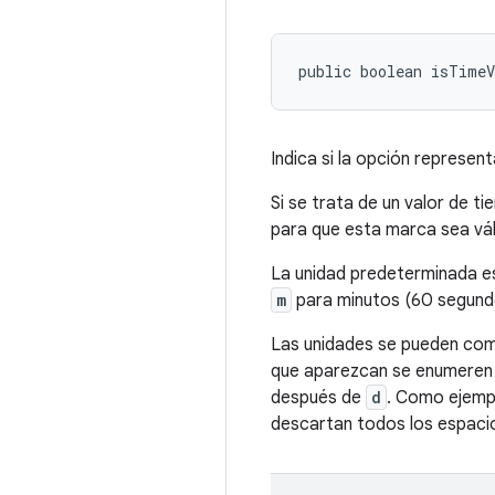
public boolean isTime
Indica si la opción represen
Si se trata de un valor de t
para que esta marca sea váli
La unidad predeterminada es
m
para minutos (60 segund
Las unidades se pueden com
que aparezcan se enumeren 
después de
d
. Como ejempl
descartan todos los espaci