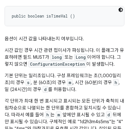
public boolean isTimeVal ()
옵션이 시간 값을 나타내는지 여부입니다.
시간 값인 경우 시간 관련 접미사가 파싱됩니다. 이 플래그가 유
효하려면 필드
MUST
가
long
또는
Long
이어야 합니다. 그
렇지 않으면
ConfigurationException
이 발생합니다.
기본 단위는 밀리초입니다. 구성 프레임워크는 초(1,000밀리
초)의 경우
s
, 분 (60초)의 경우
m
, 시간 (60분)의 경우
h
,
일 (24시간)의 경우
d
를 허용합니다.
각 단위가 최대 한 번 표시되고 표시되는 모든 단위가 축척의 내
림차순으로 나열되는 한 단위를 혼합하고 일치시킬 수 있습니
다. 따라서 예를 들어
h
는
m
앞에만 표시될 수 있고
d
뒤에
만 표시될 수 있습니다. 구체적인 예로 "1d2h3m4s5ms"는 "4"
또는 "4ms"와 마찬가지로 유효한 시간 값입니다. 삽입된 모든