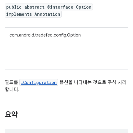
public abstract @interface Option
implements Annotation
com.android.tradefed.config.Option
필드를
IConfiguration
옵션을 나타내는 것으로 주석 처리
합니다.
요약