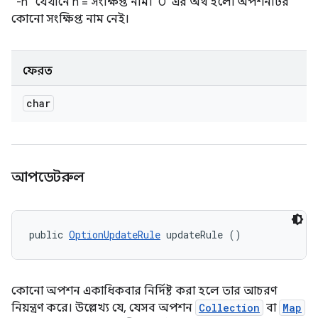
"-h" যেখানে h = সংক্ষিপ্ত নাম। '0' এর অর্থ হলো অপশনটির
কোনো সংক্ষিপ্ত নাম নেই।
ফেরত
char
আপডেটরুল
public 
OptionUpdateRule
 updateRule ()
কোনো অপশন একাধিকবার নির্দিষ্ট করা হলে তার আচরণ
নিয়ন্ত্রণ করে। উল্লেখ্য যে, যেসব অপশন
Collection
বা
Map