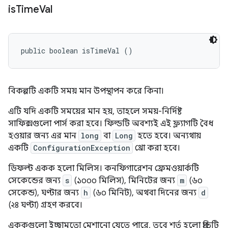
is
Time
Val
public boolean isTimeVal ()
বিকল্পটি একটি সময় মান উপস্থাপন করে কিনা।
এটি যদি একটি সময়ের মান হয়, তাহলে সময়-নির্দিষ্ট
সাফিক্সগুলো পার্স করা হবে। ফিল্ডটি
অবশ্যই
এই ফ্ল্যাগটি বৈধ
হওয়ার জন্য এর মান
long
বা
Long
হতে হবে। অন্যথায়
একটি
ConfigurationException
থ্রো করা হবে।
ডিফল্ট একক হলো মিলিস। কনফিগারেশন ফ্রেমওয়ার্কটি
সেকেন্ডের জন্য
s
(১০০০ মিলিস), মিনিটের জন্য
m
(৬০
সেকেন্ড), ঘণ্টার জন্য
h
(৬০ মিনিট), অথবা দিনের জন্য
d
(২৪ ঘণ্টা) গ্রহণ করবে।
এককগুলো ইচ্ছামতো মেশানো যেতে পারে, তবে শর্ত হলো প্রতিটি