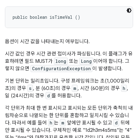
public boolean isTimeVal ()
옵션이 시간 값을 나타내는지 여부입니다.
시간 값인 경우 시간 관련 접미사가 파싱됩니다. 이 플래그가 유
효하려면 필드
MUST
가
long
또는
Long
이어야 합니다. 그
렇지 않으면
ConfigurationException
이 발생합니다.
기본 단위는 밀리초입니다. 구성 프레임워크는 초(1,000밀리
초)의 경우
s
, 분 (60초)의 경우
m
, 시간 (60분)의 경우
h
,
일 (24시간)의 경우
d
를 허용합니다.
각 단위가 최대 한 번 표시되고 표시되는 모든 단위가 축척의 내
림차순으로 나열되는 한 단위를 혼합하고 일치시킬 수 있습니
다. 따라서 예를 들어
h
는
m
앞에만 표시될 수 있고
d
뒤에
만 표시될 수 있습니다. 구체적인 예로 "1d2h3m4s5ms"는 "4"
또는 "4ms"와 마찬가지로 유효한 시간 값입니다. 삽입된 모든