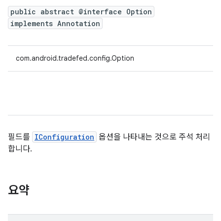
public abstract @interface Option
implements Annotation
com.android.tradefed.config.Option
필드를
IConfiguration
옵션을 나타내는 것으로 주석 처리
합니다.
요약