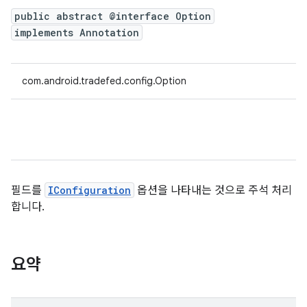
public abstract @interface Option
implements Annotation
com.android.tradefed.config.Option
필드를
IConfiguration
옵션을 나타내는 것으로 주석 처리
합니다.
요약