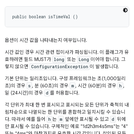
public boolean isTimeVal ()
옵션이 시간 값을 나타내는지 여부입니다.
시간 값인 경우 시간 관련 접미사가 파싱됩니다. 이 플래그가 유
효하려면 필드
MUST
가
long
또는
Long
이어야 합니다. 그
렇지 않으면
ConfigurationException
이 발생합니다.
기본 단위는 밀리초입니다. 구성 프레임워크는 초(1,000밀리
초)의 경우
s
, 분 (60초)의 경우
m
, 시간 (60분)의 경우
h
,
일 (24시간)의 경우
d
를 허용합니다.
각 단위가 최대 한 번 표시되고 표시되는 모든 단위가 축척의 내
림차순으로 나열되는 한 단위를 혼합하고 일치시킬 수 있습니
다. 따라서 예를 들어
h
는
m
앞에만 표시될 수 있고
d
뒤에
만 표시될 수 있습니다. 구체적인 예로 "1d2h3m4s5ms"는 "4"
또는 "4ms"와 마찬가지로 유효한 시간 값입니다. 삽입된 모든