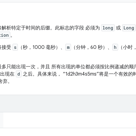
将解析特定于时间的后缀。此标志的字段
必须
为
long
或
Long
tion
。
将接受
s
（秒，1000 毫秒）、
m
（分钟，60 秒）、
h
（小时，
最多只能出现一次，并且 所有出现的单位都必须按比例递减的顺
能出现在
d
之后。具体来说， “1d2h3m4s5ms”将是一个有效的
舍弃。