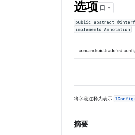
选项
public abstract @inter
implements Annotation
com.android.tradefed.confi
将字段注释为表示
IConfig
摘要