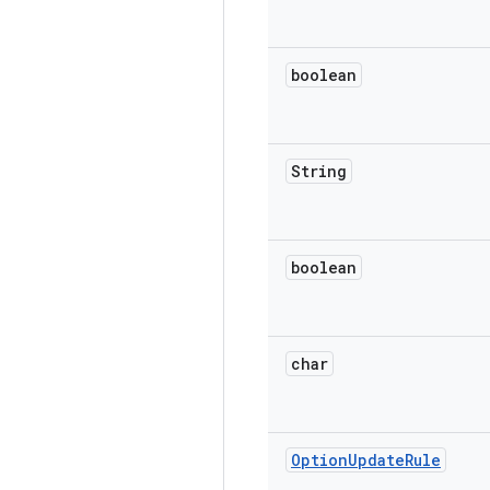
boolean
String
boolean
char
Option
Update
Rule