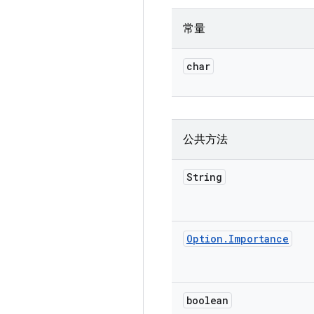
常量
char
公共方法
String
Option
.
Importance
boolean