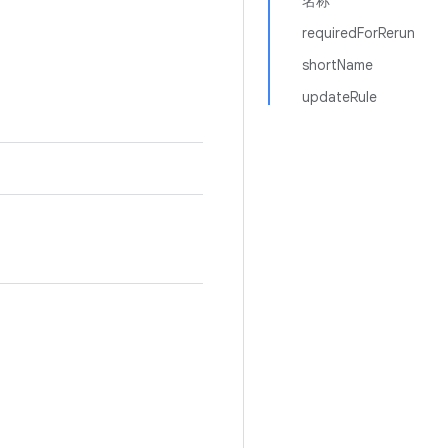
名称
requiredForRerun
shortName
updateRule