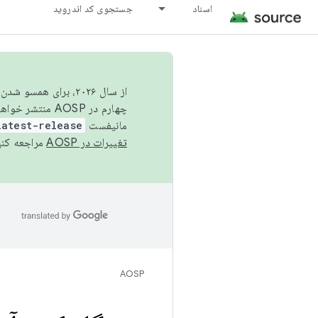
اسناد
جستجوی کد اندروید
از سال ۲۰۲۶، برای ه
چهارم در AOSP منتشر خواهیم کرد. برای ساخت و مشارکت در AOSP،
مانیفست
latest-release
تغییرات در AOSP
مراجعه کنی
ا
AOSP