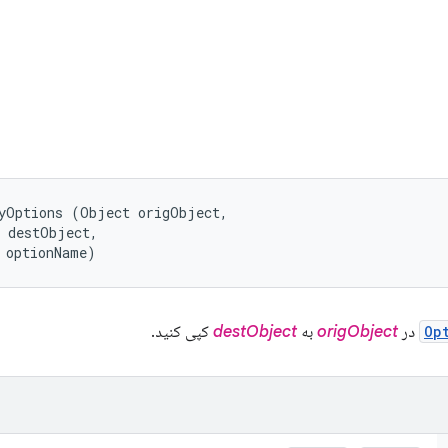
yOptions (Object origObject, 

 destObject, 

 optionName)
Op
در
origObject
به
destObject
کپی کنید.