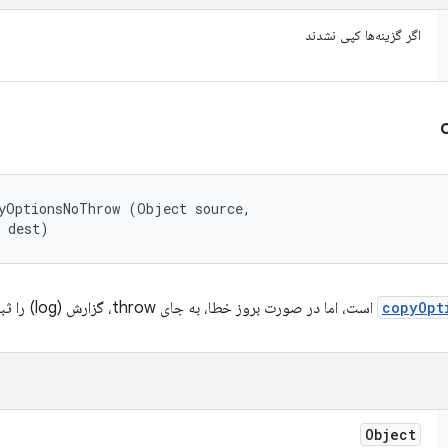
اگر گزینه‌ها کپی نشدند
yOptionsNoThrow (Object source, 

t dest)
copyOpt
است، اما در صورت بروز خطا، به جای throw، گزارش (log) را ثبت می‌کند.
Object