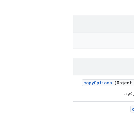
copy
Options
(Object 
کنید.