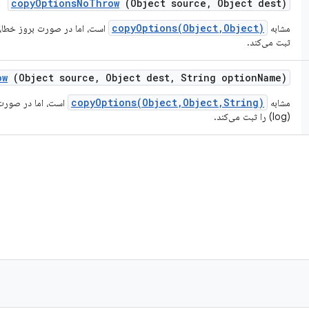
copy
Options
No
Throw
(Object source
,
Object dest)
copyOptions(Object,Object)
مشابه
ثبت می‌کند.
ow
(Object source
,
Object dest
,
String option
Name)
copyOptions(Object,Object,String)
مشابه
(log) را ثبت می‌کند.
)