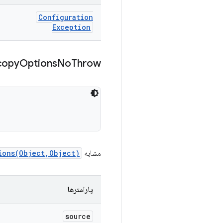
Configuration
Exception
copy
Options
No
Throw
مشابه
ions(Object,Object)
پارامترها
source