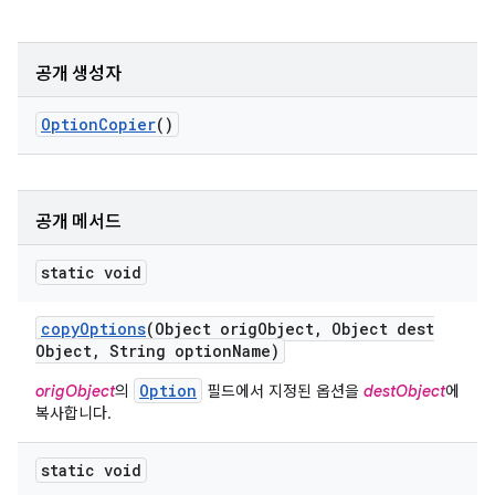
공개 생성자
Option
Copier
()
공개 메서드
static void
copy
Options
(Object orig
Object
,
Object dest
Object
,
String option
Name)
Option
origObject
의
필드에서 지정된 옵션을
destObject
에
복사합니다.
static void