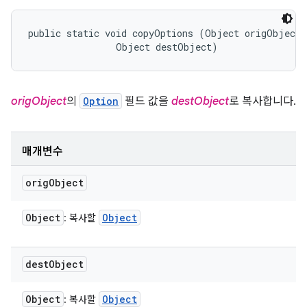
public static void copyOptions (Object origObject, 
                Object destObject)
origObject
의
Option
필드 값을
destObject
로 복사합니다.
매개변수
orig
Object
Object
Object
: 복사할
dest
Object
Object
Object
: 복사할