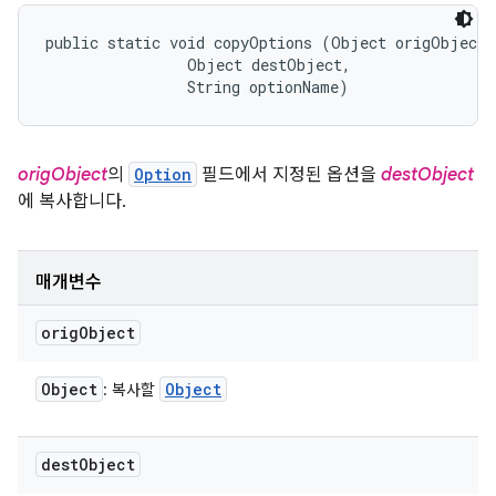
public static void copyOptions (Object origObject, 
                Object destObject, 

                String optionName)
origObject
의
Option
필드에서 지정된 옵션을
destObject
에 복사합니다.
매개변수
orig
Object
Object
Object
: 복사할
dest
Object