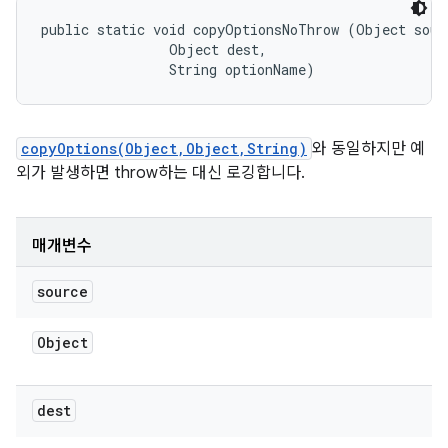
public static void copyOptionsNoThrow (Object sourc
                Object dest, 

                String optionName)
copyOptions(Object,Object,String)
와 동일하지만 예
외가 발생하면 throw하는 대신 로깅합니다.
매개변수
source
Object
dest