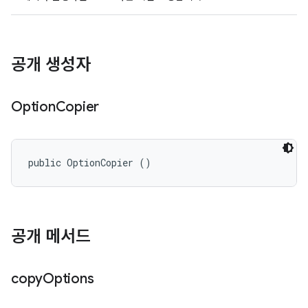
공개 생성자
Option
Copier
public OptionCopier ()
공개 메서드
copy
Options