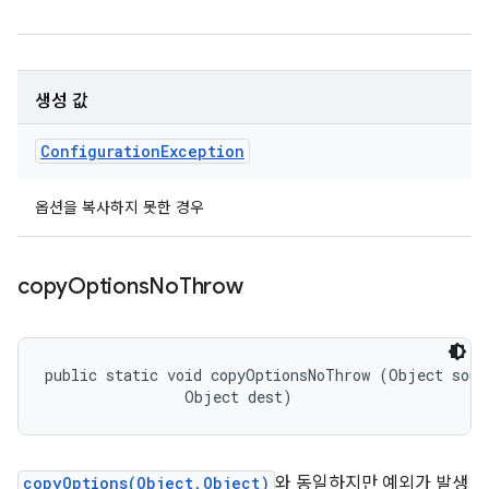
생성 값
Configuration
Exception
옵션을 복사하지 못한 경우
copy
Options
No
Throw
public static void copyOptionsNoThrow (Object sourc
                Object dest)
copyOptions(Object,Object)
와 동일하지만 예외가 발생