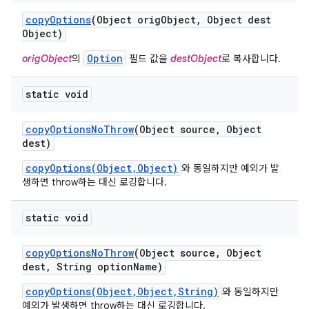
copy
Options
(Object orig
Object
,
Object dest
Object)
Option
origObject
의
필드 값을
destObject
로 복사합니다.
static void
copy
Options
No
Throw
(Object source
,
Object
dest)
copyOptions(Object,Object)
와 동일하지만 예외가 발
생하면 throw하는 대신 로깅합니다.
static void
copy
Options
No
Throw
(Object source
,
Object
dest
,
String option
Name)
copyOptions(Object,Object,String)
와 동일하지만
예외가 발생하면 throw하는 대신 로깅합니다.