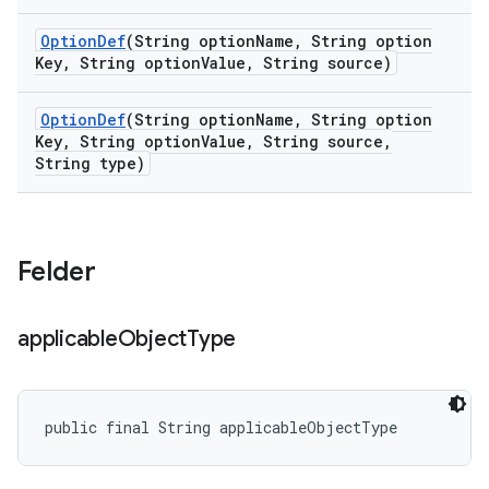
Option
Def
(String option
Name
,
String option
Key
,
String option
Value
,
String source)
Option
Def
(String option
Name
,
String option
Key
,
String option
Value
,
String source
,
String type)
Felder
applicable
Object
Type
public final String applicableObjectType