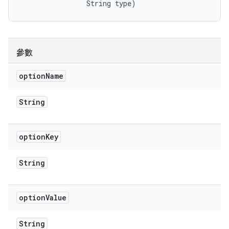
                String type)
參數
option
Name
String
option
Key
String
option
Value
String