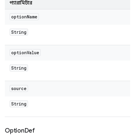
প্যারামিটার
option
Name
String
option
Value
String
source
String
Option
Def