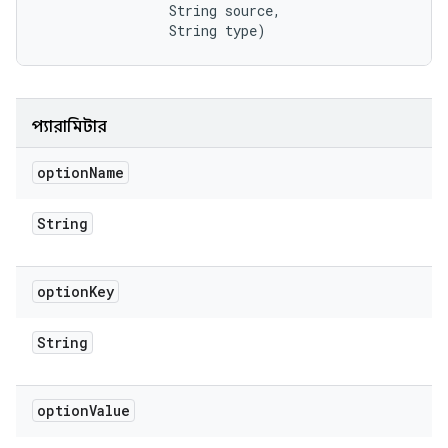
                String source, 

                String type)
প্যারামিটার
option
Name
String
option
Key
String
option
Value