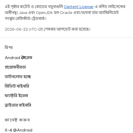
এই পৃষ্ঠার কন্টেন্ট ও কোডের নমুনাগুলি
Content License
-এ বর্ণিত লাইসেন্সের
অধীনস্থ। Java এবং OpenJDK হল Oracle এবং/অথবা তার অ্যাফিলিয়েট
সংস্থার রেজিস্টার্ড ট্রেডমার্ক।
2026-06-22 UTC-তে শেষবার আপডেট করা হয়েছে।
বিল্ড
Android স্টোরেজ
প্রয়োজনীয়তা
ডাউনলোড হচ্ছে
প্রিভিউ বাইনারি
ফ্যাক্টরি ইমেজ
ড্রাইভার বাইনারি
কানেক্ট করুন
X-এ @Android