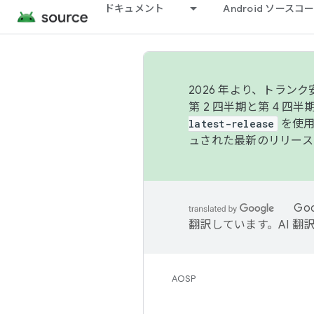
ドキュメント
Android ソース
2026 年より、トラ
第 2 四半期と第 4 四
latest-release
を使用
ュされた最新のリリース
Go
翻訳しています。AI 
AOSP