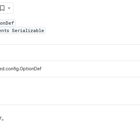
ionDef
ents Serializable
ed.config.OptionDef
す。