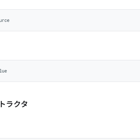
urce
lue
トラクタ