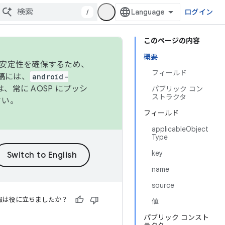
/
ログイン
このページの内容
概要
の安定性を確保するため、
フィールド
投稿には、
android-
、常に AOSP にプッシ
パブリック コン
ストラクタ
さい。
フィールド
applicableObject
Type
key
name
source
報は役に立ちましたか？
値
パブリック コンスト