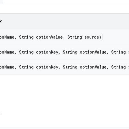
タ
on
Name
,
String option
Value
,
String source)
on
Name
,
String option
Key
,
String option
Value
,
String 
on
Name
,
String option
Key
,
String option
Value
,
String 
e