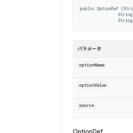
public OptionDef (Stri
                String
                String
パラメータ
option
Name
option
Value
source
Option
Def