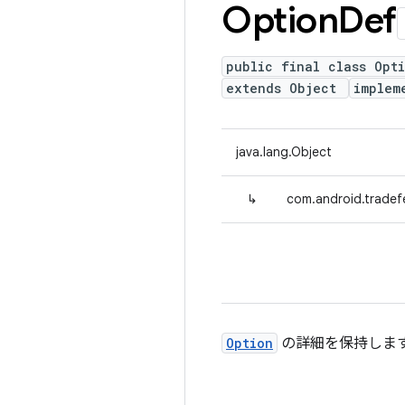
Option
Def
public final class Opt
extends Object
implem
java.lang.Object
↳
com.android.tradef
Option
の詳細を保持しま