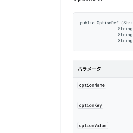
public OptionDef (Stri
                String
                String
                String
パラメータ
option
Name
option
Key
option
Value