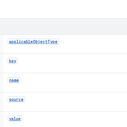
applicable
Object
Type
key
name
source
value