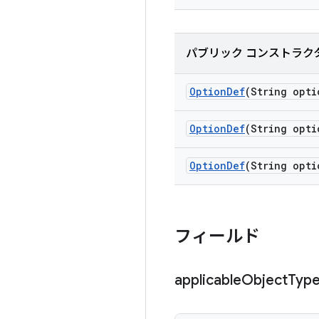
パブリック コンストラク
Option
Def
(String opti
Option
Def
(String opti
Option
Def
(String opti
フィールド
applicable
Object
Typ