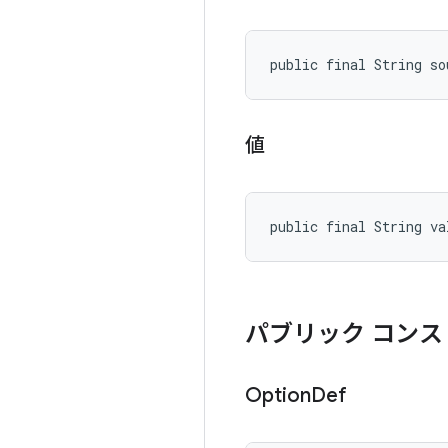
public final String so
値
public final String va
パブリック コンス
Option
Def