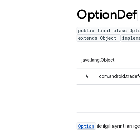
Option
Def
public final class Opt
extends Object
implem
java.lang.Object
↳
com.android.tradef
Option
ile ilgili ayrıntıları içe