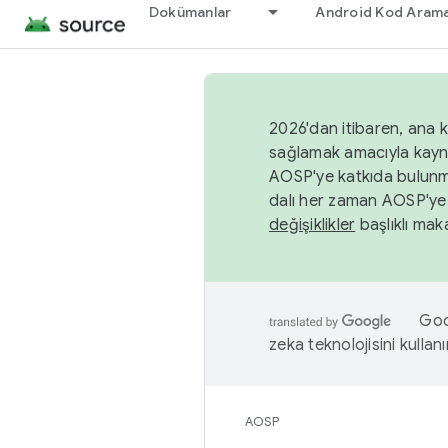
Dokümanlar
Android Kod Arama
2026'dan itibaren, ana k
sağlamak amacıyla kayn
AOSP'ye katkıda bulunm
dalı her zaman AOSP'ye 
değişiklikler
başlıklı maka
Goog
zeka teknolojisini kullanı
AOSP