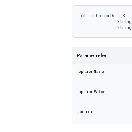
public OptionDef (Stri
                String
                String
Parametreler
option
Name
option
Value
source