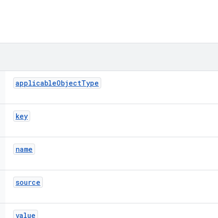
applicable
Object
Type
key
name
source
value