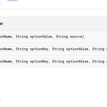
ar
on
Name
,
String option
Value
,
String source)
on
Name
,
String option
Key
,
String option
Value
,
String 
on
Name
,
String option
Key
,
String option
Value
,
String 
e