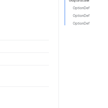
oluşturucular
OptionDef
OptionDef
OptionDef