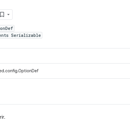
ionDef
ents Serializable
ed.config.OptionDef
rir.