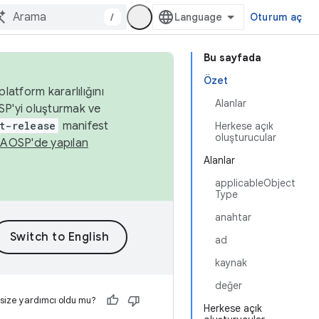
/
Oturum aç
Bu sayfada
Özet
latform kararlılığını
Alanlar
SP'yi oluşturmak ve
t-release
manifest
Herkese açık
oluşturucular
n
AOSP'de yapılan
Alanlar
applicableObject
Type
anahtar
ad
kaynak
değer
 size yardımcı oldu mu?
Herkese açık