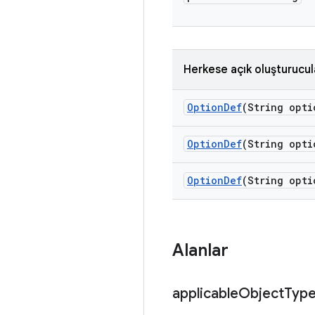
Herkese açık oluşturucul
Option
Def
(String opti
Option
Def
(String opti
Option
Def
(String opti
Alanlar
applicable
Object
Typ