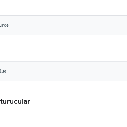
urce
lue
turucular