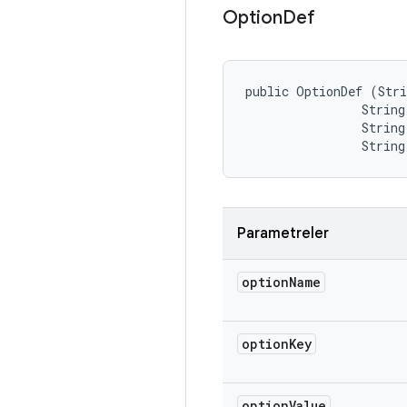
Option
Def
public OptionDef (Stri
                String
                String
                String
Parametreler
option
Name
option
Key
option
Value