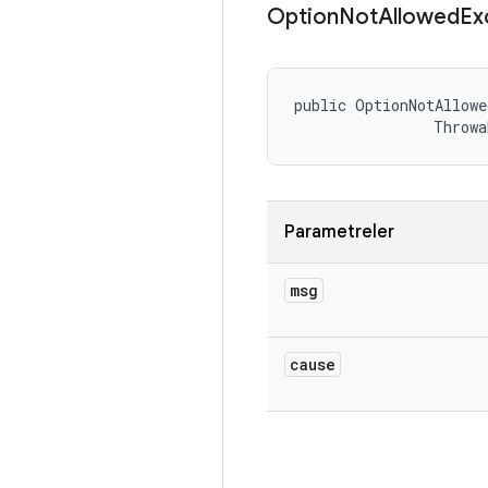
Option
Not
Allowed
Ex
public OptionNotAllowe
                Throwa
Parametreler
msg
cause