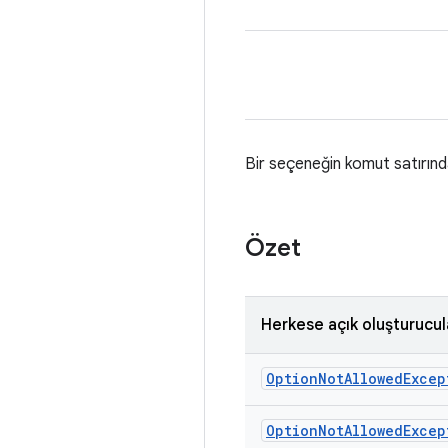
Bir seçeneğin komut satırında 
Özet
Herkese açık oluşturucul
Option
Not
Allowed
Excep
Option
Not
Allowed
Excep