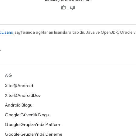
k Lisansı
sayfasında açıklanan lisanslara tabidir. Java ve OpenJDK, Oracle ve/v
.
AĞ
X'te @Android
X'te @AndroidDev
Android Blogu
Google Güvenlik Blogu
Google Grupları'nda Platform
Google Grupları'nda Derleme