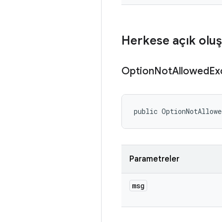
Herkese açık oluş
Option
Not
Allowed
Ex
public OptionNotAllowe
Parametreler
msg