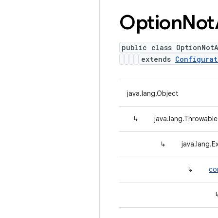
Option
Not
public class OptionNot
extends
Configurat
java.lang.Object
↳
java.lang.Throwable
↳
java.lang.E
↳
co