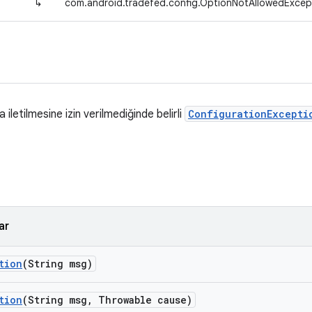
↳
com.android.tradefed.config.OptionNotAllowedExcep
iletilmesine izin verilmediğinde belirli
ConfigurationExcepti
ar
tion
(String msg)
tion
(String msg
,
Throwable cause)