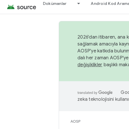
Dokümanlar
Android Kod Arama
2026'dan itibaren, ana k
sağlamak amacıyla kayn
AOSP'ye katkıda bulunm
dalı her zaman AOSP'ye 
değişiklikler
başlıklı maka
Goog
zeka teknolojisini kullanı
AOSP