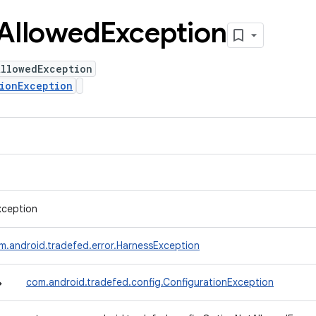
Allowed
Exception
AllowedException
ionException
xception
m.android.tradefed.error.HarnessException
↳
com.android.tradefed.config.ConfigurationException