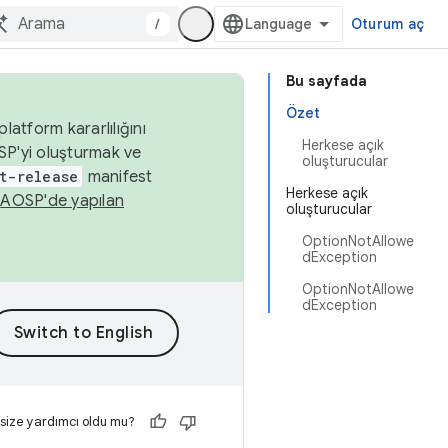
/
Oturum aç
Bu sayfada
Özet
latform kararlılığını
Herkese açık
SP'yi oluşturmak ve
oluşturucular
t-release
manifest
Herkese açık
n
AOSP'de yapılan
oluşturucular
OptionNotAllowe
dException
OptionNotAllowe
dException
 size yardımcı oldu mu?