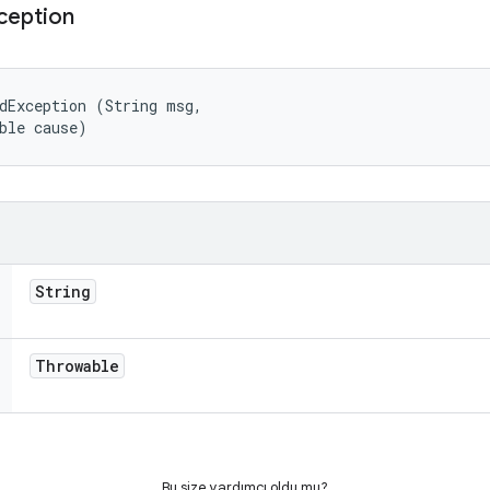
ception
dException (String msg, 

ble cause)
String
Throwable
Bu size yardımcı oldu mu?